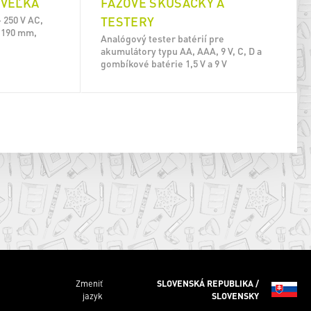
 VEĽKÁ
FÁZOVÉ SKÚŠAČKY A
TESTERY
 250 V AC,
a 190 mm,
Analógový tester batérií pre
akumulátory typu AA, AAA, 9 V, C, D a
gombíkové batérie 1,5 V a 9 V
Zmeniť
SLOVENSKÁ REPUBLIKA /
jazyk
SLOVENSKY