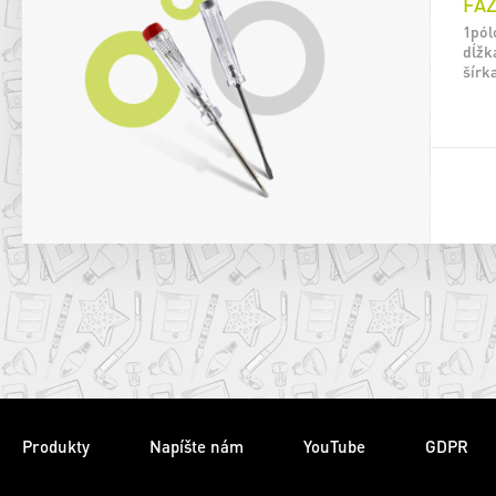
FÁ
1pól
dĺžk
šírk
Produkty
Napíšte nám
YouTube
GDPR