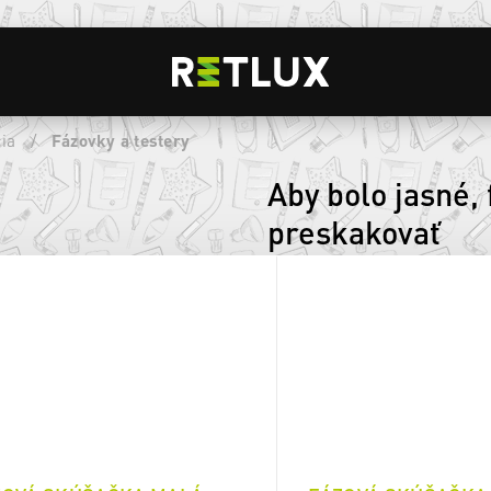
ia
/
Fázovky a testery
Aby bolo jasné, 
preskakovať