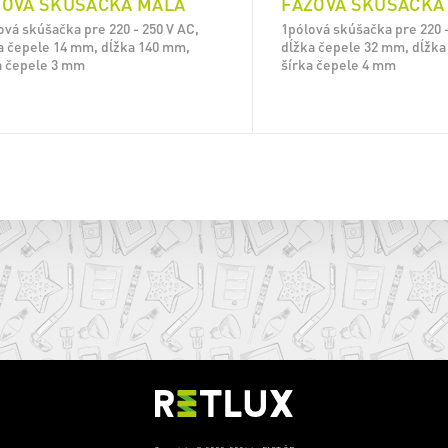
ZOVÁ SKÚŠAČKA MALÁ
FÁZOVÁ SKÚŠAČKA
ová skúšačka pre 220 - 250 V AC,
1pólová skúšačka pre 220 -
a čepele 14 mm, dĺžka 140 mm,
dĺžka čepele 32 mm, dĺžk
a čepele 3 mm
šírka čepele 4 mm