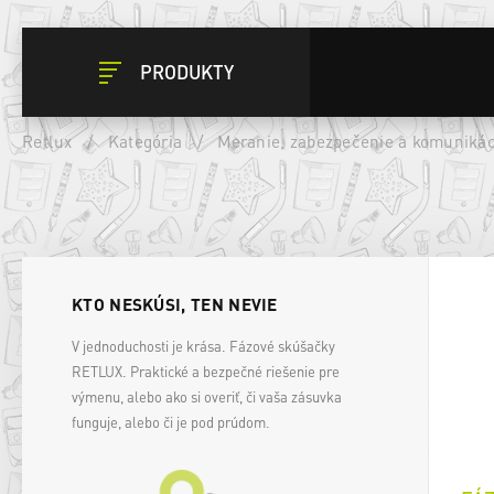
PRODUKTY
Retlux
/
Kategória
/
Meranie, zabezpečenie a komunikác
KTO NESKÚSI, TEN NEVIE
V jednoduchosti je krása. Fázové skúšačky
RETLUX. Praktické a bezpečné riešenie pre
výmenu, alebo ako si overiť, či vaša zásuvka
funguje, alebo či je pod prúdom.