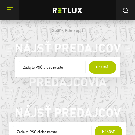
Späť k Kde kúpiť
NÁJSŤ PREDAJCOV
ONLINE
HĽADAŤ
PREDAJCOVIA
NÁJSŤ PREDAJCOV
ONLINE
HĽADAŤ