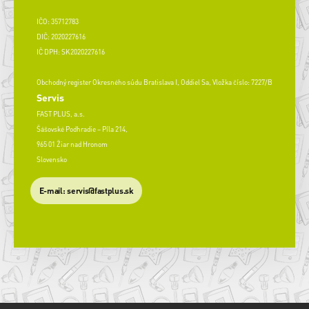
IČO: 35712783
DIČ: 2020227616
IČ DPH: SK2020227616
Obchodný register Okresného súdu Bratislava I, Oddiel Sa, Vložka číslo: 7227/B
Servis
FAST PLUS, a.s.
Šášovské Podhradie – Píla 214,
965 01 Žiar nad Hronom
Slovensko
​E-mail: servis@fastplus.sk