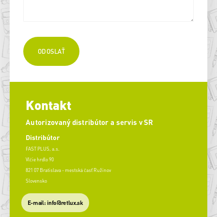
Kontakt
Autorizovaný distribútor a servis v SR
Distribútor
FAST PLUS, a.s.
Vlčie hrdlo 90
821 07 Bratislava - mestská časť Ružinov
Slovensko
E-mail: info@retlux.sk