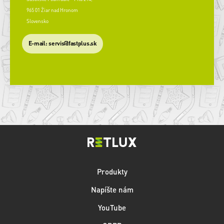
965 01 Žiar nad Hronom
Slovensko
​E-mail: servis@fastplus.sk
Produkty
Napíšte nám
YouTube