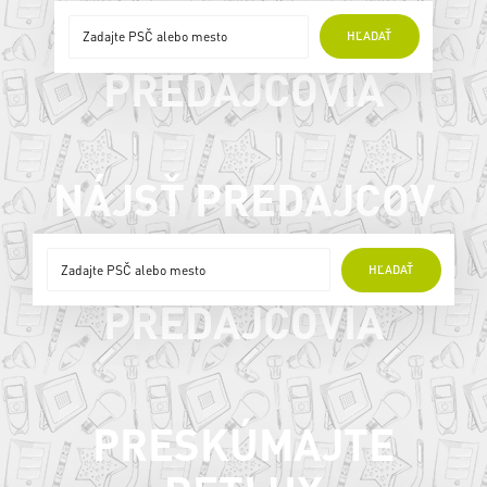
ONLINE
HĽADAŤ
PREDAJCOVIA
NÁJSŤ PREDAJCOV
ONLINE
HĽADAŤ
PREDAJCOVIA
PRESKÚMAJTE