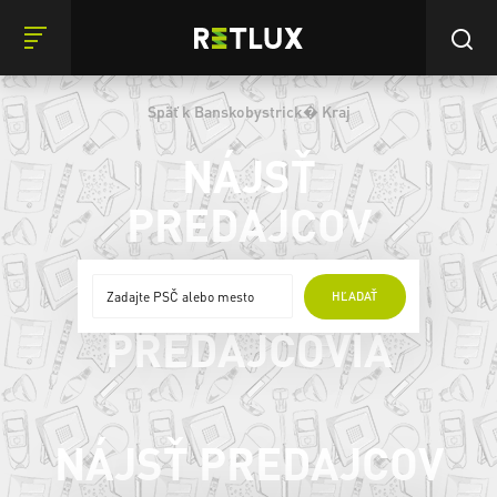
Späť k Banskobystrick� Kraj
NÁJSŤ
PREDAJCOV
ONLINE
HĽADAŤ
PREDAJCOVIA
NÁJSŤ PREDAJCOV