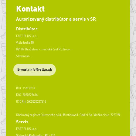
Kontakt
Autorizovaný distribútor a servis v SR
Distribútor
FAST PLUS, a.s.
Vlčie hrdlo 90
821 07 Bratislava - mestská časť Ružinov
Slovensko
E-mail: info@retlux.sk
IČO: 35712783
DIČ: 2020227616
IČ DPH: SK2020227616
Obchodný register Okresného súdu Bratislava I, Oddiel Sa, Vložka číslo: 7227/B
Servis
FAST PLUS, a.s.
Šášovské Podhradie – Píla 214,