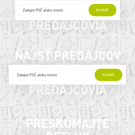
ONLINE
HĽADAŤ
PREDAJCOVIA
NÁJSŤ PREDAJCOV
ONLINE
HĽADAŤ
PREDAJCOVIA
PRESKÚMAJTE