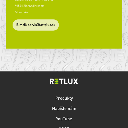
965 01 Žiar nad Hronom
Slovensko
​E-mail: servis@fastplus.sk
Produkty
Napíšte nám
YouTube