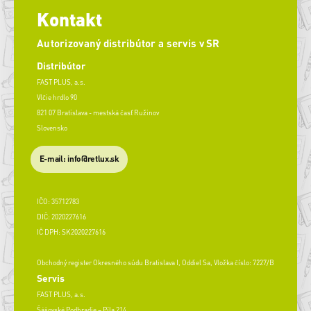
Kontakt
Autorizovaný distribútor a servis v SR
Distribútor
FAST PLUS, a.s.
Vlčie hrdlo 90
821 07 Bratislava - mestská časť Ružinov
Slovensko
E-mail: info@retlux.sk
IČO: 35712783
DIČ: 2020227616
IČ DPH: SK2020227616
Obchodný register Okresného súdu Bratislava I, Oddiel Sa, Vložka číslo: 7227/B
Servis
FAST PLUS, a.s.
Šášovské Podhradie – Píla 214,