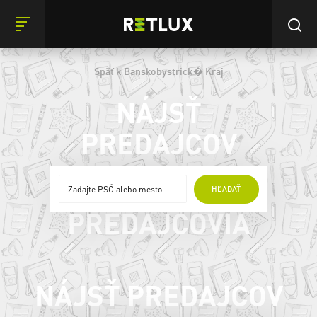
Späť k Banskobystrick� Kraj
NÁJSŤ
PREDAJCOV
ONLINE
HĽADAŤ
PREDAJCOVIA
NÁJSŤ PREDAJCOV