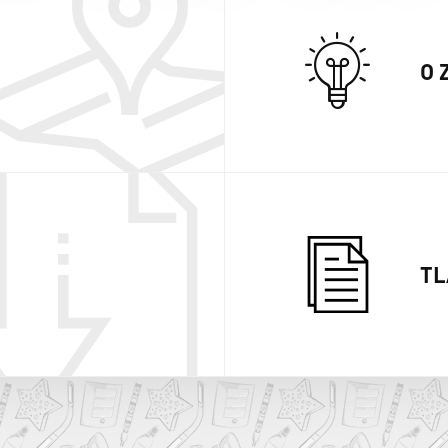
O 
TL