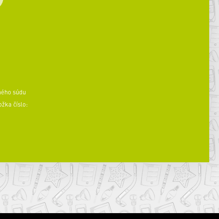
ného súdu
ožka číslo: