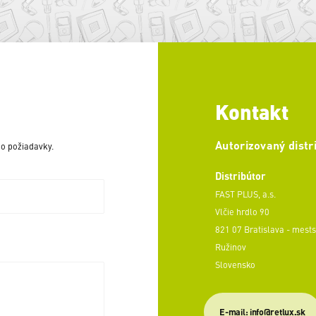
Kontakt
Autorizovaný distr
o požiadavky.
Distribútor
FAST PLUS, a.s.
Vlčie hrdlo 90
821 07 Bratislava - mests
Ružinov
Slovensko
E-mail: info@retlux.sk