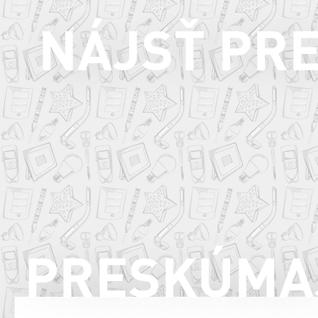
NÁJSŤ PR
PRESKÚMA