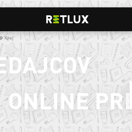
� Kraj
EDAJCOV
ONLINE PR