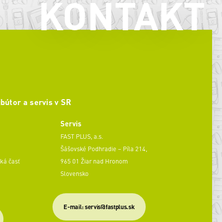
KONTAKT
ibútor a servis v SR
Servis
FAST PLUS, a.s.
Šášovské Podhradie – Píla 214,
ká časť
965 01 Žiar nad Hronom
Slovensko
​E-mail: servis@fastplus.sk