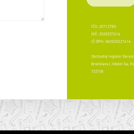
IČO: 35712783
DIČ: 2020227616
IČ DPH: SK2020227616
Obchodný register Okres
Bratislava I, Oddiel Sa, Vl
7227/B