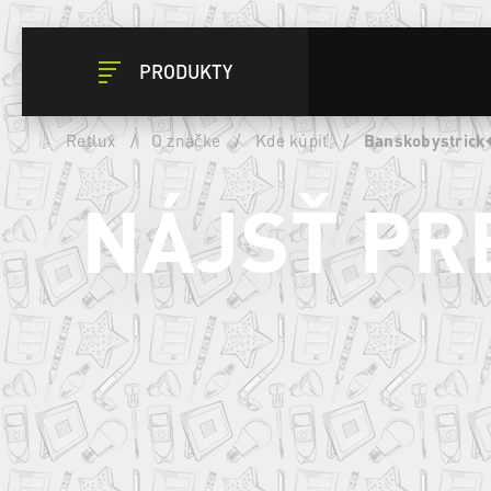
PRODUKTY
Retlux
/
O značke
/
Kde kúpiť
/
Banskobystrick
NÁJSŤ PR