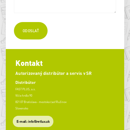
Kontakt
Autorizovaný distribútor a servis v SR
Distribútor
FAST PLUS, a.s.
Vlčie hrdlo 90
821 07 Bratislava - mestská časť Ružinov
Slovensko
E-mail: info@retlux.sk