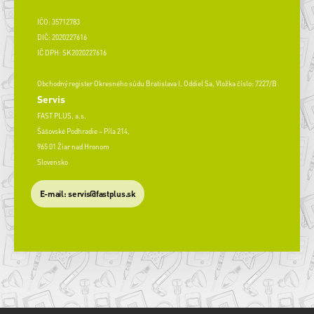
IČO: 35712783
DIČ: 2020227616
IČ DPH: SK2020227616
Obchodný register Okresného súdu Bratislava I, Oddiel Sa, Vložka číslo: 7227/B
Servis
FAST PLUS, a.s.
Šášovské Podhradie – Píla 214,
965 01 Žiar nad Hronom
Slovensko
​E-mail: servis@fastplus.sk