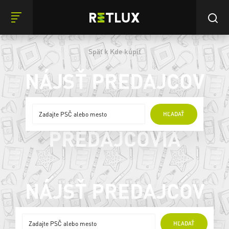
Späť k Kde kúpiť
NÁJSŤ PREDAJCOV
ONLINE
HĽADAŤ
PREDAJCOVIA
NÁJSŤ PREDAJCOV
ONLINE
HĽADAŤ