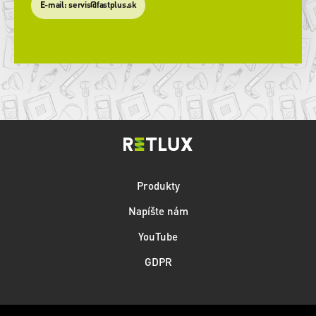
​E-mail: servis@fastplus.sk
Produkty
Napíšte nám
YouTube
GDPR