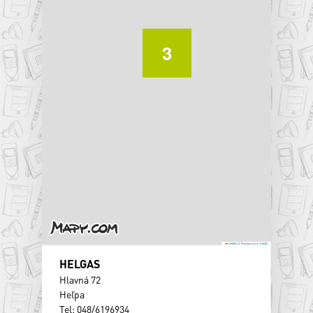
3
Leaflet
|
© Seznam.cz a.s. a další
HELGAS
Hlavná 72
Heľpa
Tel: 048/6196934