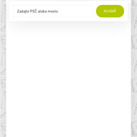
HĽADAŤ