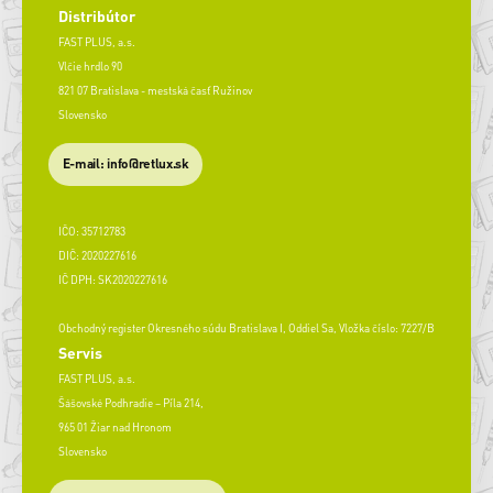
Distribútor
FAST PLUS, a.s.
Vlčie hrdlo 90
821 07 Bratislava - mestská časť Ružinov
Slovensko
E-mail: info@retlux.sk
IČO: 35712783
DIČ: 2020227616
IČ DPH: SK2020227616
Obchodný register Okresného súdu Bratislava I, Oddiel Sa, Vložka číslo: 7227/B
Servis
FAST PLUS, a.s.
Šášovské Podhradie – Píla 214,
965 01 Žiar nad Hronom
Slovensko