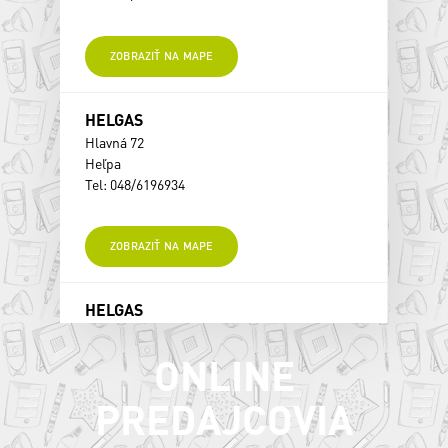
ZOBRAZIŤ NA MAPE
HELGAS
Hlavná 72
Heľpa
Tel: 048/6196934
ZOBRAZIŤ NA MAPE
HELGAS
Hlavná 72
Heľpa
ONLINE
Tel: 048/6196934
PREDAJCOVIA
ZOBRAZIŤ NA MAPE