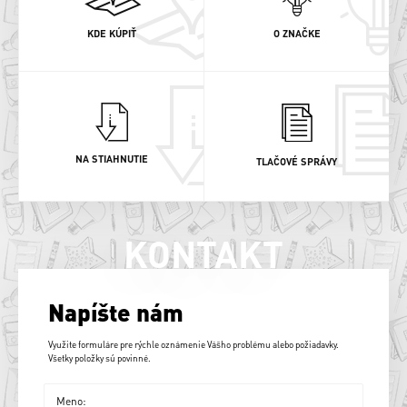
KDE KÚPIŤ
O ZNAČKE
NA STIAHNUTIE
TLAČOVÉ SPRÁVY
KONTAKT
Napíšte nám
Využite formuláre pre rýchle oznámenie Vášho problému alebo požiadavky.
Všetky položky sú povinné.