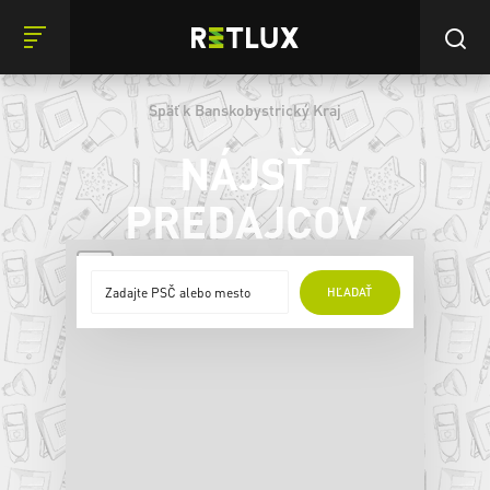
Späť k Banskobystrický Kraj
NÁJSŤ
PREDAJCOV
+
HĽADAŤ
−