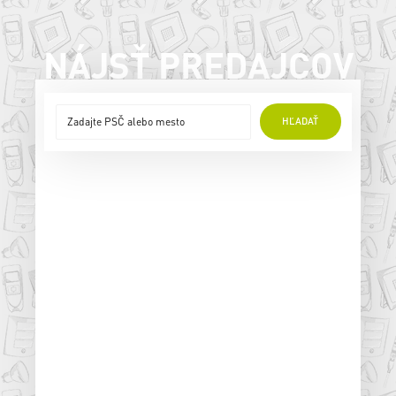
NÁJSŤ PREDAJCOV
HĽADAŤ