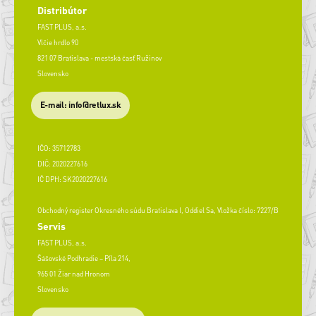
Distribútor
FAST PLUS, a.s.
Vlčie hrdlo 90
821 07 Bratislava - mestská časť Ružinov
Slovensko
E-mail: info@retlux.sk
IČO: 35712783
DIČ: 2020227616
IČ DPH: SK2020227616
Obchodný register Okresného súdu Bratislava I, Oddiel Sa, Vložka číslo: 7227/B
Servis
FAST PLUS, a.s.
Šášovské Podhradie – Píla 214,
965 01 Žiar nad Hronom
Slovensko