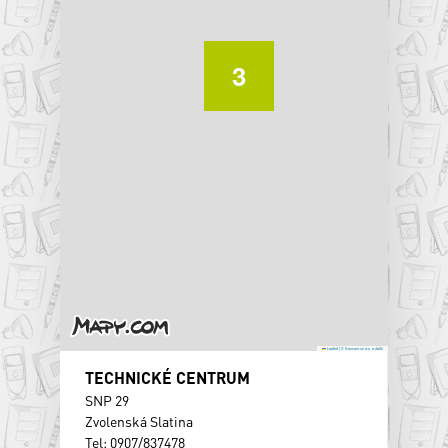
3
Leaflet
|
© Seznam.cz a.s. a další
TECHNICKÉ CENTRUM
SNP 29
Zvolenská Slatina
Tel: 0907/837478