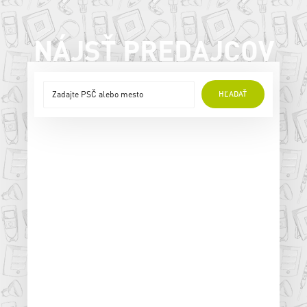
NÁJSŤ PREDAJCOV
HĽADAŤ