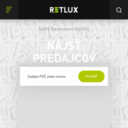
Späť k Banskobystrický Kraj
NÁJSŤ
PREDAJCOV
+
HĽADAŤ
−