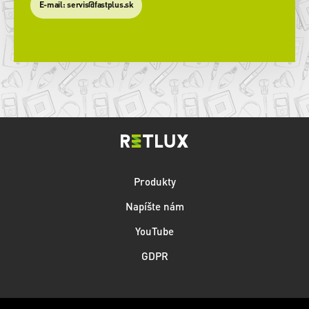
​E-mail: servis@fastplus.sk
Produkty
Napíšte nám
YouTube
GDPR