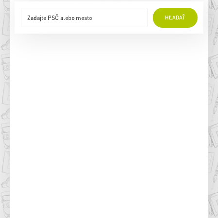
HĽADAŤ