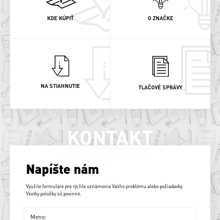
KDE KÚPIŤ
O ZNAČKE
NA STIAHNUTIE
TLAČOVÉ SPRÁVY
KONTAKT
Napíšte nám
Využite formuláre pre rýchle oznámenie Vášho problému alebo požiadavky.
Všetky položky sú povinné.