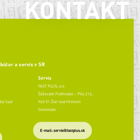
KONTAKT
ibútor a servis v SR
Servis
FAST PLUS, a.s.
Šášovské Podhradie – Píla 214,
ká časť
965 01 Žiar nad Hronom
Slovensko
​E-mail: servis@fastplus.sk