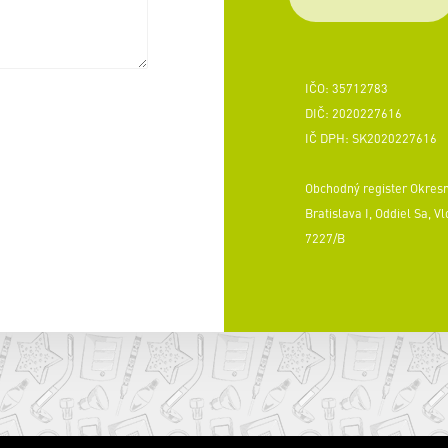
IČO: 35712783
DIČ: 2020227616
IČ DPH: SK2020227616
Obchodný register Okres
Bratislava I, Oddiel Sa, Vl
7227/B