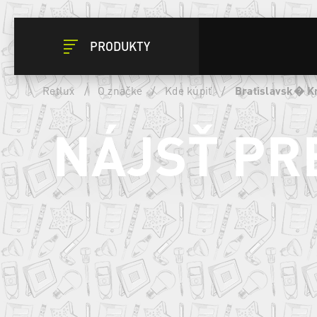
PRODUKTY
Retlux
/
O značke
/
Kde kúpiť
/
Bratislavsk� K
NÁJSŤ PR