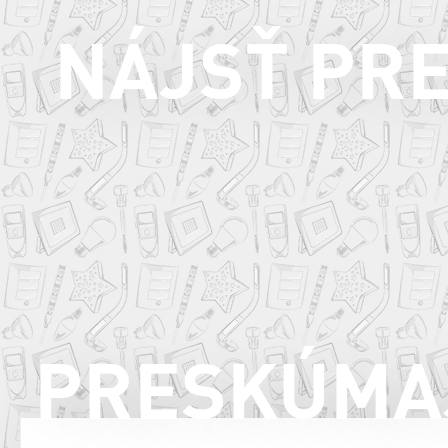
NÁJSŤ PR
PRESKÚMA