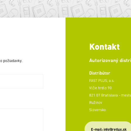
Kontakt
Autorizovaný distr
o požiadavky.
Distribútor
FAST PLUS, a.s.
Vlčie hrdlo 90
821 07 Bratislava - mests
Ružinov
Slovensko
E-mail: info@retlux.sk