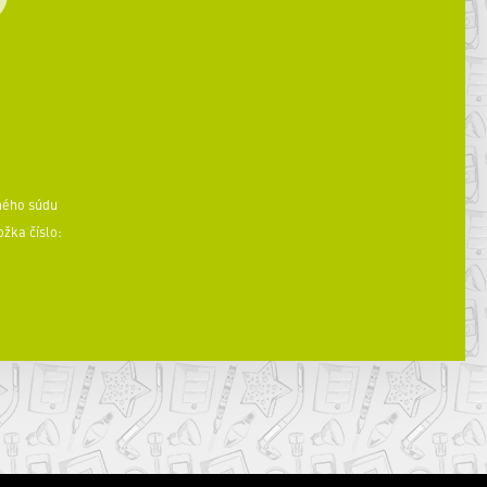
ného súdu
ožka číslo: