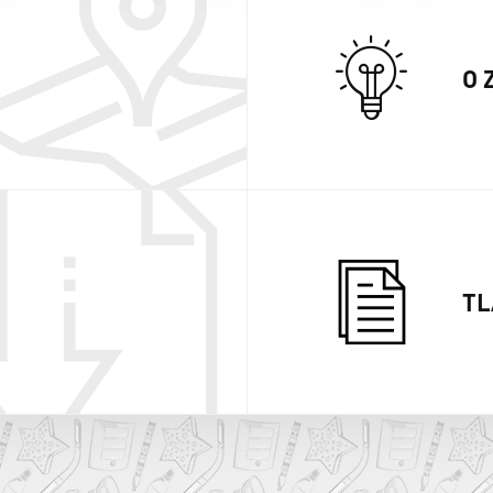
O 
TL