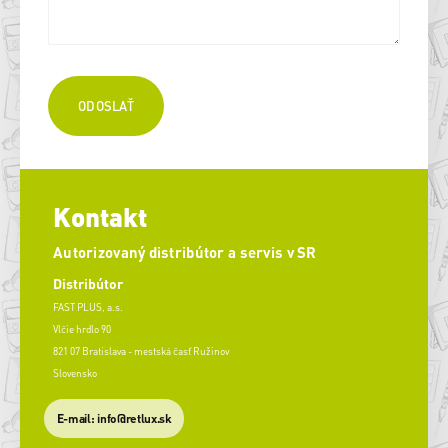
Kontakt
Autorizovaný distribútor a servis v SR
Distribútor
FAST PLUS, a.s.
Vlčie hrdlo 90
821 07 Bratislava - mestská časť Ružinov
Slovensko
E-mail: info@retlux.sk