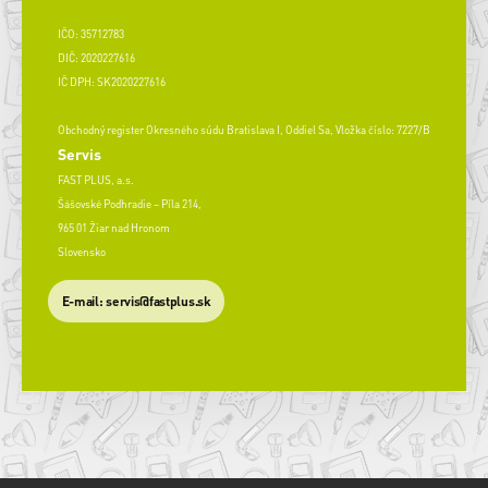
IČO: 35712783
DIČ: 2020227616
IČ DPH: SK2020227616
Obchodný register Okresného súdu Bratislava I, Oddiel Sa, Vložka číslo: 7227/B
Servis
FAST PLUS, a.s.
Šášovské Podhradie – Píla 214,
965 01 Žiar nad Hronom
Slovensko
​E-mail: servis@fastplus.sk