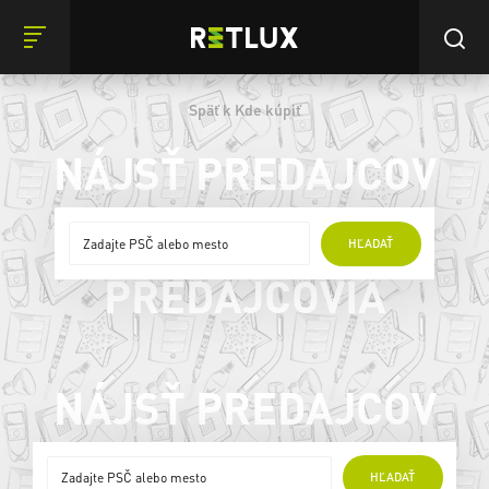
Späť k Kde kúpiť
NÁJSŤ PREDAJCOV
ONLINE
HĽADAŤ
PREDAJCOVIA
NÁJSŤ PREDAJCOV
ONLINE
HĽADAŤ