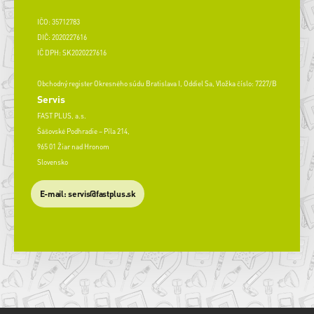
IČO: 35712783
DIČ: 2020227616
IČ DPH: SK2020227616
Obchodný register Okresného súdu Bratislava I, Oddiel Sa, Vložka číslo: 7227/B
Servis
FAST PLUS, a.s.
Šášovské Podhradie – Píla 214,
965 01 Žiar nad Hronom
Slovensko
​E-mail: servis@fastplus.sk