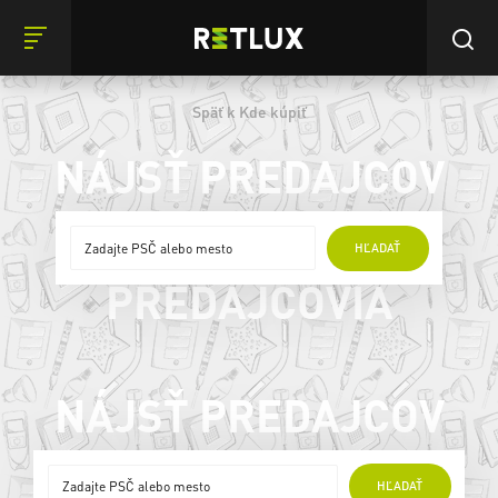
Späť k Kde kúpiť
NÁJSŤ PREDAJCOV
ONLINE
HĽADAŤ
PREDAJCOVIA
NÁJSŤ PREDAJCOV
ONLINE
HĽADAŤ