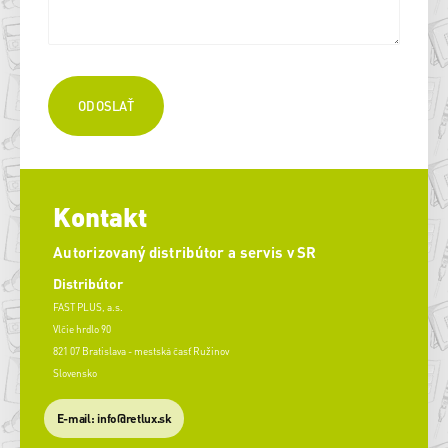
Kontakt
Autorizovaný distribútor a servis v SR
Distribútor
FAST PLUS, a.s.
Vlčie hrdlo 90
821 07 Bratislava - mestská časť Ružinov
Slovensko
E-mail: info@retlux.sk