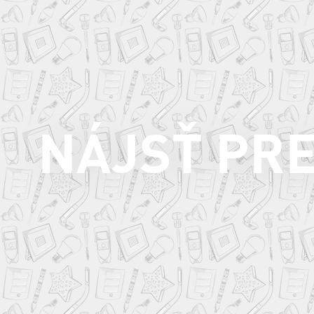
NÁJSŤ PR