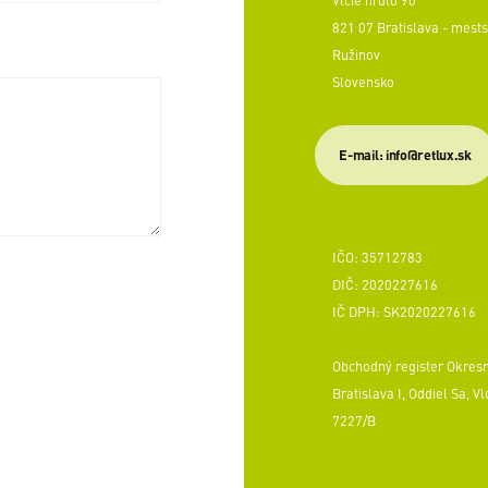
821 07 Bratislava - mests
Ružinov
Slovensko
E-mail: info@retlux.sk
IČO: 35712783
DIČ: 2020227616
IČ DPH: SK2020227616
Obchodný register Okres
Bratislava I, Oddiel Sa, Vl
7227/B