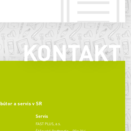
KONTAKT
ibútor a servis v SR
Servis
FAST PLUS, a.s.
Šášovské Podhradie – Píla 214,