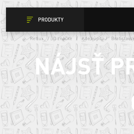
PRODUKTY
Retlux
/
O značke
/
Kde kúpiť
/
Bratislavs
NÁJSŤ P