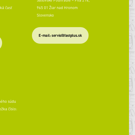
ká časť
965 01 Žiar nad Hronom
Slovensko
​E-mail: servis@fastplus.sk
ného súdu
ožka číslo: