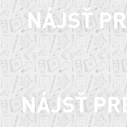
NÁJSŤ P
NÁJSŤ PR