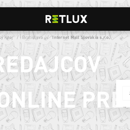
ký Kraj
/
Bratislava
/
Internet Mall Slovakia s.r.o.
REDAJCOV
ONLINE PRE