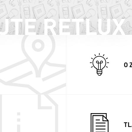
JTE RETLUX
O 
TL