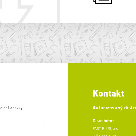
Kontakt
Autorizovaný distr
o požiadavky.
Distribútor
FAST PLUS, a.s.
Vlčie hrdlo 90