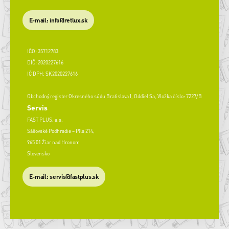
E-mail: info@retlux.sk
IČO: 35712783
DIČ: 2020227616
IČ DPH: SK2020227616
Obchodný register Okresného súdu Bratislava I, Oddiel Sa, Vložka číslo: 7227/B
Servis
FAST PLUS, a.s.
Šášovské Podhradie – Píla 214,
965 01 Žiar nad Hronom
Slovensko
​E-mail: servis@fastplus.sk