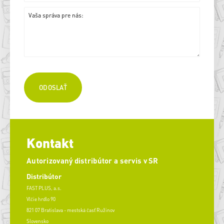
Kontakt
Autorizovaný distribútor a servis v SR
Distribútor
FAST PLUS, a.s.
Vlčie hrdlo 90
821 07 Bratislava - mestská časť Ružinov
Slovensko