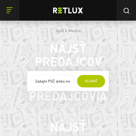
Späť k Modra
NÁJSŤ
PREDAJCOV
ONLINE
HĽADAŤ
PREDAJCOVIA
NÁJSŤ