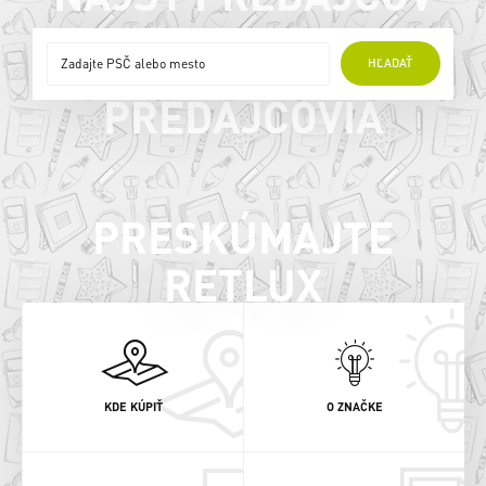
ONLINE
HĽADAŤ
PREDAJCOVIA
PRESKÚMAJTE
RETLUX
KDE KÚPIŤ
O ZNAČKE