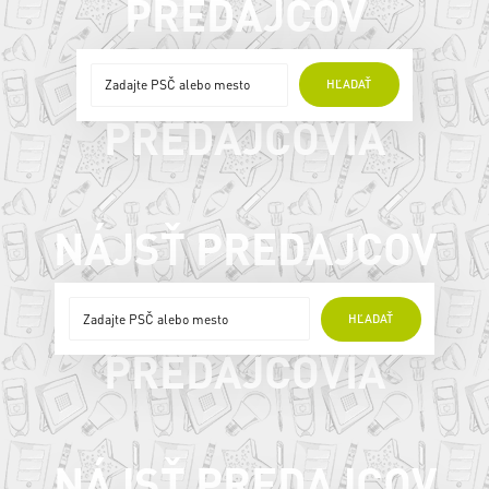
PREDAJCOV
ONLINE
HĽADAŤ
PREDAJCOVIA
NÁJSŤ PREDAJCOV
ONLINE
HĽADAŤ
PREDAJCOVIA
NÁJSŤ PREDAJCOV