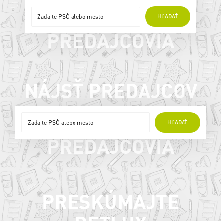
ONLINE
HĽADAŤ
PREDAJCOVIA
NÁJSŤ PREDAJCOV
ONLINE
HĽADAŤ
PREDAJCOVIA
PRESKÚMAJTE