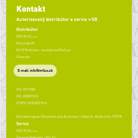
Kontakt
Autorizovaný distribútor a servis v SR
Distribútor
FAST PLUS, a.s.
Vlčie hrdlo 90
821 07 Bratislava - mestská časť Ružinov
Slovensko
E-mail: info@retlux.sk
IČO: 35712783
DIČ: 2020227616
IČ DPH: SK2020227616
Obchodný register Okresného súdu Bratislava I, Oddiel Sa, Vložka číslo: 7227/B
Servis
FAST PLUS, a.s.
Šášovské Podhradie – Píla 214,