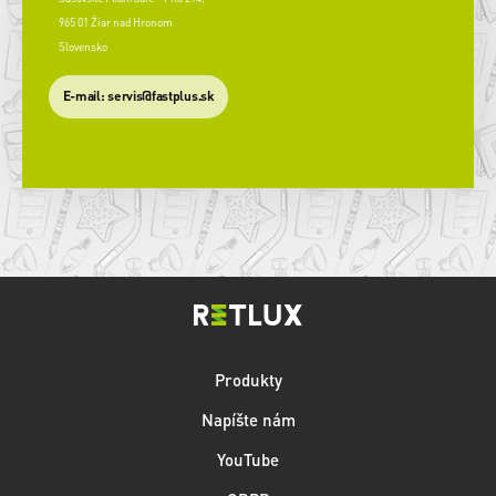
965 01 Žiar nad Hronom
Slovensko
​E-mail: servis@fastplus.sk
Produkty
Napíšte nám
YouTube