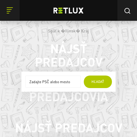
Späť k �Ilinsk� Kraj
NÁJSŤ
PREDAJCOV
ONLINE
HĽADAŤ
PREDAJCOVIA
NÁJSŤ PREDAJCOV