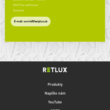
965 01 Žiar nad Hronom
Slovensko
​E-mail: servis@fastplus.sk
Produkty
Napíšte nám
YouTube