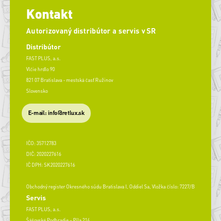
Kontakt
Autorizovaný distribútor a servis v SR
Distribútor
FAST PLUS, a.s.
Vlčie hrdlo 90
821 07 Bratislava - mestská časť Ružinov
Slovensko
E-mail: info@retlux.sk
IČO: 35712783
DIČ: 2020227616
IČ DPH: SK2020227616
Obchodný register Okresného súdu Bratislava I, Oddiel Sa, Vložka číslo: 7227/B
Servis
FAST PLUS, a.s.
Šášovské Podhradie – Píla 214,