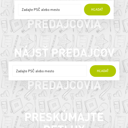
ONLINE
HĽADAŤ
PREDAJCOVIA
NÁJSŤ PREDAJCOV
ONLINE
HĽADAŤ
PREDAJCOVIA
PRESKÚMAJTE