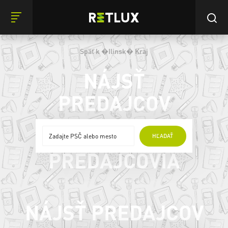
Späť k �Ilinsk� Kraj
NÁJSŤ
PREDAJCOV
ONLINE
HĽADAŤ
PREDAJCOVIA
NÁJSŤ PREDAJCOV