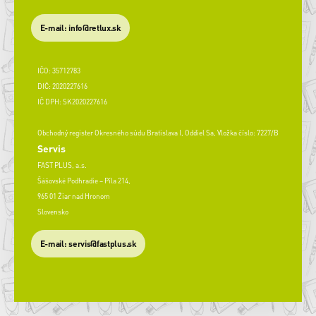
E-mail: info@retlux.sk
IČO: 35712783
DIČ: 2020227616
IČ DPH: SK2020227616
Obchodný register Okresného súdu Bratislava I, Oddiel Sa, Vložka číslo: 7227/B
Servis
FAST PLUS, a.s.
Šášovské Podhradie – Píla 214,
965 01 Žiar nad Hronom
Slovensko
​E-mail: servis@fastplus.sk