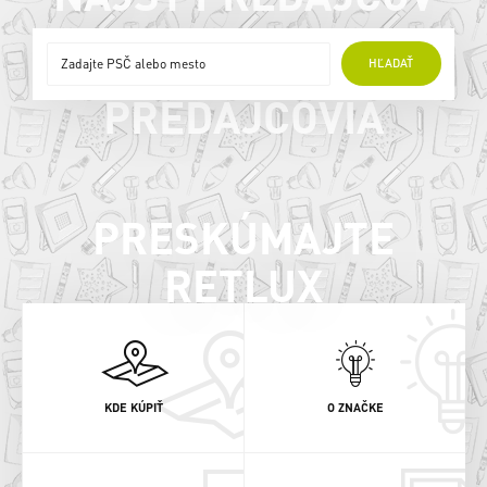
ONLINE
HĽADAŤ
PREDAJCOVIA
PRESKÚMAJTE
RETLUX
KDE KÚPIŤ
O ZNAČKE