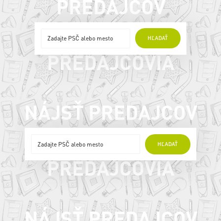
PREDAJCOV
ONLINE
HĽADAŤ
PREDAJCOVIA
NÁJSŤ PREDAJCOV
ONLINE
HĽADAŤ
PREDAJCOVIA
NÁJSŤ PREDAJCOV