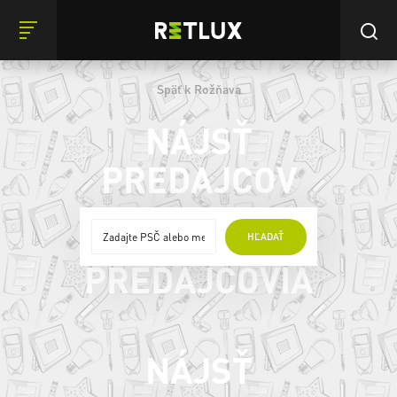
Späť k Rožňava
NÁJSŤ
PREDAJCOV
ONLINE
HĽADAŤ
PREDAJCOVIA
NÁJSŤ