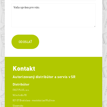
Kontakt
Autorizovaný distribútor a servis v SR
Distribútor
FAST PLUS, a.s.
Vlčie hrdlo 90
821 07 Bratislava - mestská časť Ružinov
Slovensko