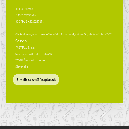
IČO: 35712783
DIČ: 2020227616
IČ DPH: SK2020227616
Obchodný register Okresného súdu Bratislava I, Oddiel Sa, Vložka číslo: 7227/B
Servis
FAST PLUS, a.s.
Šášovské Podhradie – Píla 214,
965 01 Žiar nad Hronom
Slovensko
​E-mail: servis@fastplus.sk