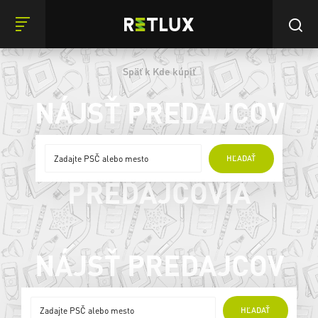
Späť k Kde kúpiť
NÁJSŤ PREDAJCOV
ONLINE
HĽADAŤ
PREDAJCOVIA
NÁJSŤ PREDAJCOV
ONLINE
HĽADAŤ