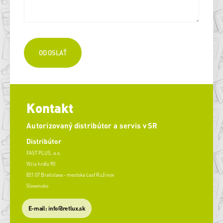
Kontakt
Autorizovaný distribútor a servis v SR
Distribútor
FAST PLUS, a.s.
Vlčie hrdlo 90
821 07 Bratislava - mestská časť Ružinov
Slovensko
E-mail: info@retlux.sk