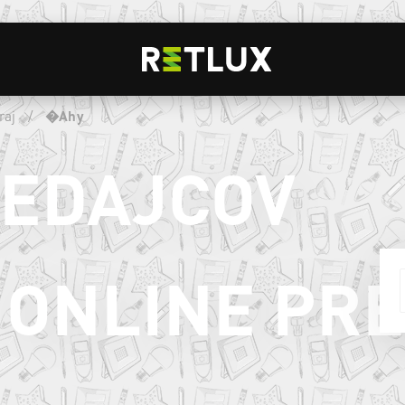
raj
/
�Ahy
REDAJCOV
ONLINE PR