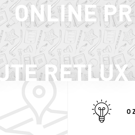
ONLINE PR
JTE RETLUX
O 