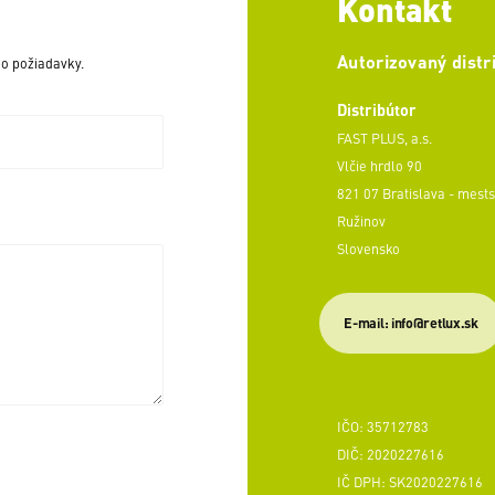
Kontakt
Autorizovaný distr
o požiadavky.
Distribútor
FAST PLUS, a.s.
Vlčie hrdlo 90
821 07 Bratislava - mests
Ružinov
Slovensko
E-mail: info@retlux.sk
IČO: 35712783
DIČ: 2020227616
IČ DPH: SK2020227616