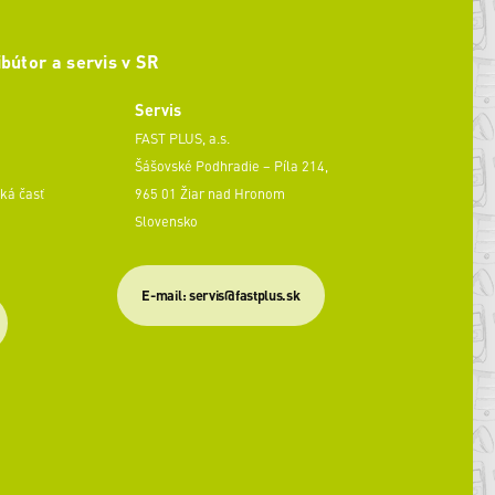
ibútor a servis v SR
Servis
FAST PLUS, a.s.
Šášovské Podhradie – Píla 214,
ká časť
965 01 Žiar nad Hronom
Slovensko
​E-mail: servis@fastplus.sk