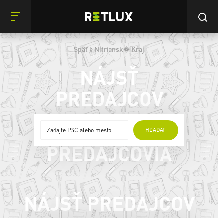
Späť k Nitriansk� Kraj
NÁJSŤ
PREDAJCOV
ONLINE
HĽADAŤ
PREDAJCOVIA
NÁJSŤ PREDAJCOV