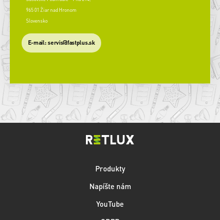
965 01 Žiar nad Hronom
Slovensko
​E-mail: servis@fastplus.sk
Produkty
Napíšte nám
YouTube