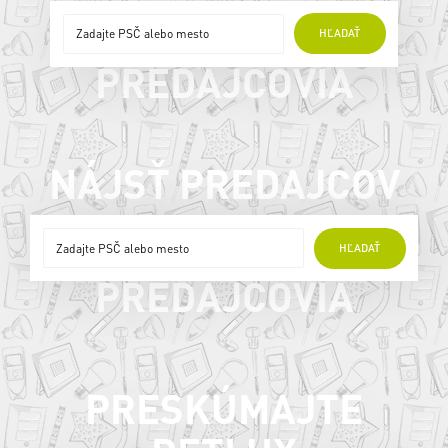
ONLINE
HĽADAŤ
PREDAJCOVIA
NÁJSŤ PREDAJCOV
ONLINE
HĽADAŤ
PREDAJCOVIA
PRESKÚMAJTE