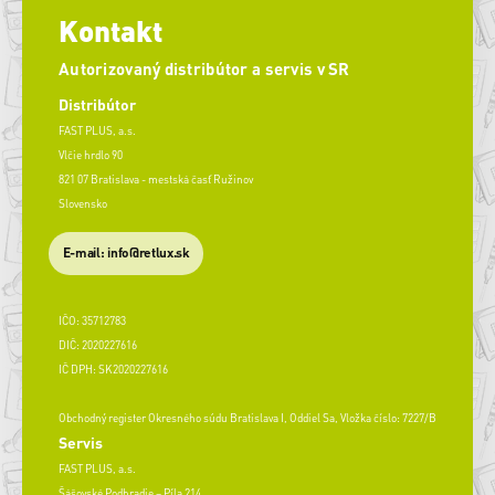
Kontakt
Autorizovaný distribútor a servis v SR
Distribútor
FAST PLUS, a.s.
Vlčie hrdlo 90
821 07 Bratislava - mestská časť Ružinov
Slovensko
E-mail: info@retlux.sk
IČO: 35712783
DIČ: 2020227616
IČ DPH: SK2020227616
Obchodný register Okresného súdu Bratislava I, Oddiel Sa, Vložka číslo: 7227/B
Servis
FAST PLUS, a.s.
Šášovské Podhradie – Píla 214,