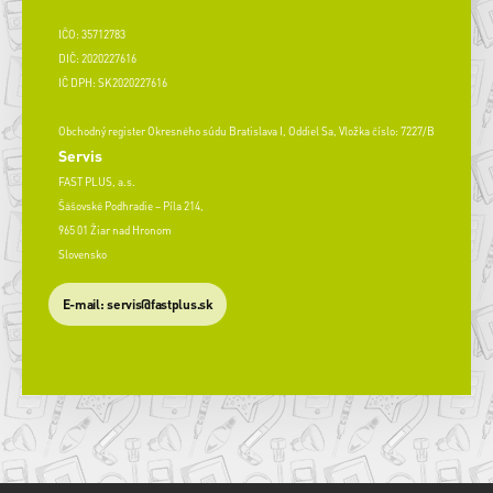
IČO: 35712783
DIČ: 2020227616
IČ DPH: SK2020227616
Obchodný register Okresného súdu Bratislava I, Oddiel Sa, Vložka číslo: 7227/B
Servis
FAST PLUS, a.s.
Šášovské Podhradie – Píla 214,
965 01 Žiar nad Hronom
Slovensko
​E-mail: servis@fastplus.sk