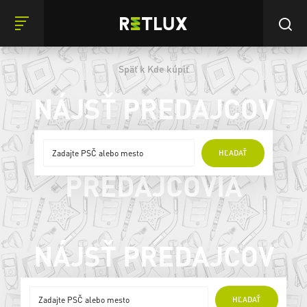
Späť k Kde kúpiť
NÁJSŤ PREDAJCOV
ONLINE
HĽADAŤ
PREDAJCOVIA
NÁJSŤ PREDAJCOV
ONLINE
HĽADAŤ