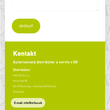
Kontakt
Autorizovaný distribútor a servis v SR
Distribútor
FAST PLUS, a.s.
Vlčie hrdlo 90
821 07 Bratislava - mestská časť Ružinov
Slovensko
E-mail: info@retlux.sk