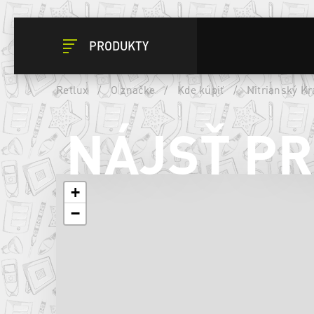
PRODUKTY
Retlux
/
O značke
/
Kde kúpiť
/
Nitrianský Kr
NÁJSŤ P
+
−