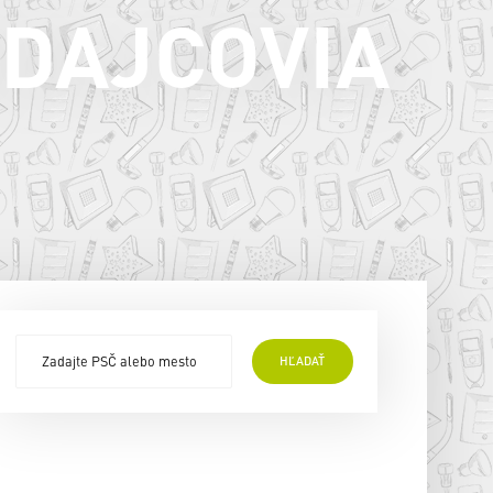
EDAJCOVIA
Robotnícka 5
Zlaté Moravce
Tel: 037/6422544
ZOBRAZIŤ NA MAPE
Žofia Vajdová FAMILLY
Janka Kráľa 51
Zlaté Moravce
Tel: 037/6422286
HĽADAŤ
ZOBRAZIŤ NA MAPE