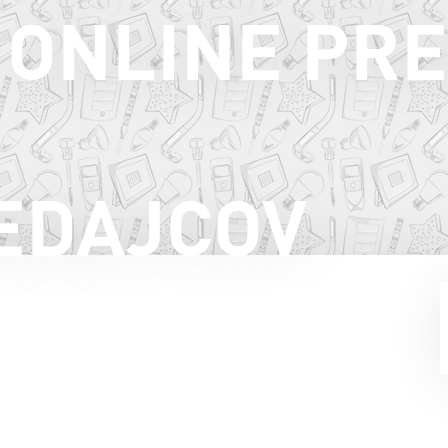
ONLINE PR
Janka Kráľa 51
Zlaté Moravce
Tel: 037/6422286
ZOBRAZIŤ NA MAPE
EDAJCOV
PLANEO Zlaté Moravce
Továrenská 3647/35D
Zlaté Moravce
Tel: 037/3819911
www.planeo.sk
ZOBRAZIŤ NA MAPE