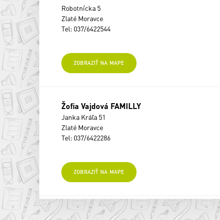
Robotnícka 5
Zlaté Moravce
Tel: 037/6422544
ZOBRAZIŤ NA MAPE
Žofia Vajdová FAMILLY
Janka Kráľa 51
Zlaté Moravce
Tel: 037/6422286
ZOBRAZIŤ NA MAPE
PLANEO Zlaté Moravce