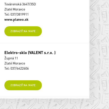
Továrenská 3647/35D
Zlaté Moravce
Tel: 037/3819911
www.planeo.sk
ZOBRAZIŤ NA MAPE
Elektro-sklo (VALENT s.r.o. )
Župná 11
Zlaté Moravce
Tel: 037/6422606
ZOBRAZIŤ NA MAPE
ELEKTRO ALEX