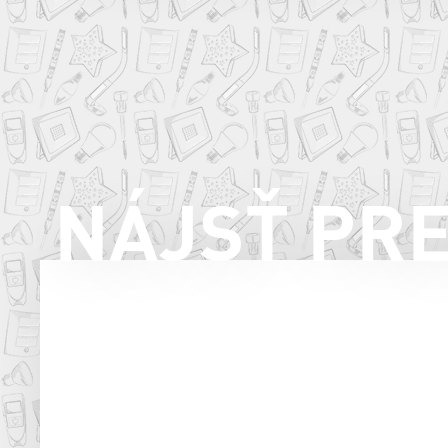
NÁJSŤ PR