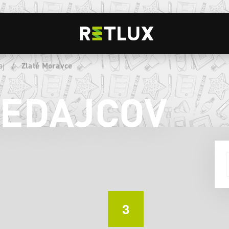
aj
/
Zlaté Moravce
REDAJCOV
3