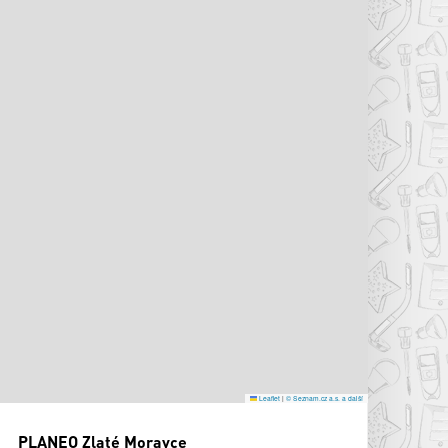
Leaflet
|
© Seznam.cz a.s. a další
PLANEO Zlaté Moravce