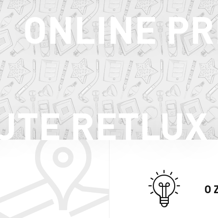
ONLINE PR
JTE RETLUX
O 