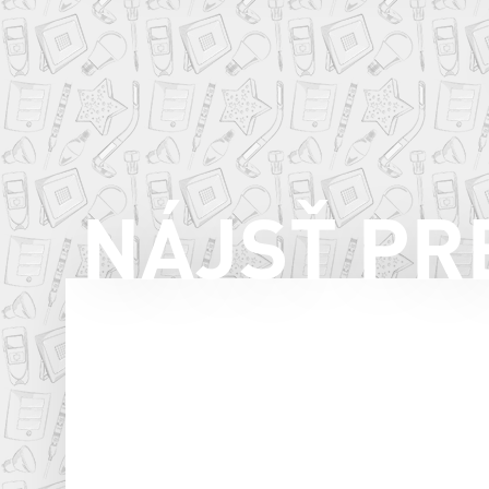
Továrenská 3647/35D
Zlaté Moravce
Tel: 037/3819911
www.planeo.sk
ZOBRAZIŤ NA MAPE
NÁJSŤ PR
Elektro-sklo (VALENT s.r.o. )
Župná 11
Zlaté Moravce
Tel: 037/6422606
ZOBRAZIŤ NA MAPE