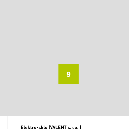
9
Elektro-sklo (VALENT s.r.o. )