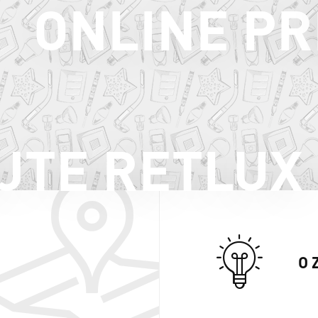
ONLINE PR
JTE RETLUX
O 