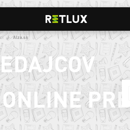
ci
/
Alza.sk
REDAJCOV
ONLINE PR