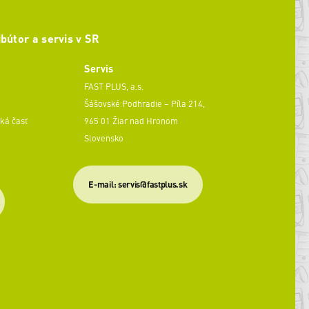
ibútor a servis v SR
Servis
FAST PLUS, a.s.
Šášovské Podhradie – Píla 214,
ká časť
965 01 Žiar nad Hronom
Slovensko
​E-mail: servis@fastplus.sk