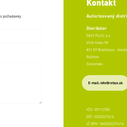
Kontakt
Autorizovaný distr
o požiadavky.
Distribútor
FAST PLUS, a.s.
Vlčie hrdlo 90
821 07 Bratislava - mests
Ružinov
Slovensko
E-mail: info@retlux.sk
IČO: 35712783
DIČ: 2020227616
IČ DPH: SK2020227616