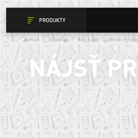
PRODUKTY
Retlux
/
O značke
/
Kde kúpiť
/
Online Prodej
NÁJSŤ P