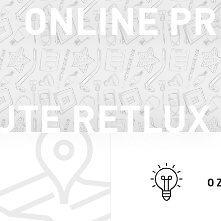
ONLINE PR
JTE RETLUX
O 