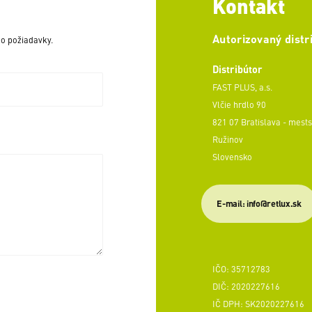
Kontakt
Autorizovaný distr
o požiadavky.
Distribútor
FAST PLUS, a.s.
Vlčie hrdlo 90
821 07 Bratislava - mests
Ružinov
Slovensko
E-mail: info@retlux.sk
IČO: 35712783
DIČ: 2020227616
IČ DPH: SK2020227616