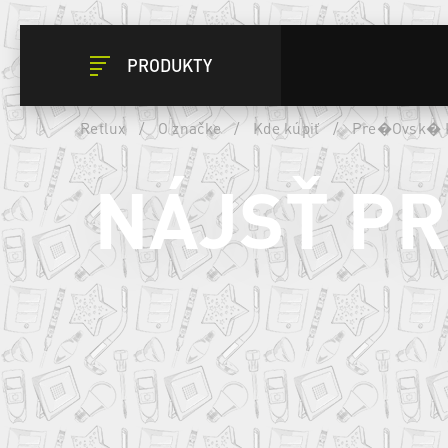
PRODUKTY
Retlux
/
O značke
/
Kde kúpiť
/
Pre�Ovsk� 
NÁJSŤ P