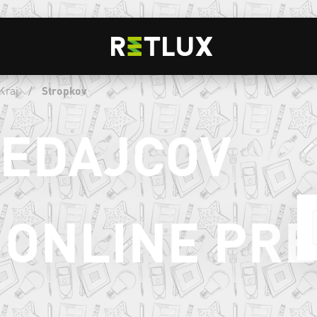
Kraj
/
Stropkov
REDAJCOV
ONLINE PR