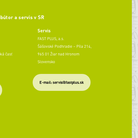
ibútor a servis v SR
Servis
FAST PLUS, a.s.
Šášovské Podhradie – Píla 214,
ká časť
965 01 Žiar nad Hronom
Slovensko
​E-mail: servis@fastplus.sk