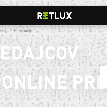
Kraj
/
Humenn�
REDAJCOV
ONLINE PR