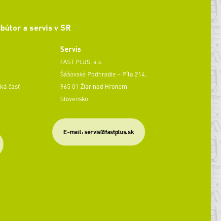
ibútor a servis v SR
Servis
FAST PLUS, a.s.
Šášovské Podhradie – Píla 214,
ká časť
965 01 Žiar nad Hronom
Slovensko
​E-mail: servis@fastplus.sk