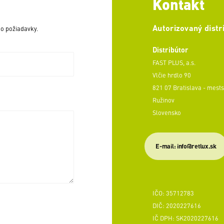
Kontakt
Autorizovaný distr
o požiadavky.
Distribútor
FAST PLUS, a.s.
Vlčie hrdlo 90
821 07 Bratislava - mests
Ružinov
Slovensko
E-mail: info@retlux.sk
IČO: 35712783
DIČ: 2020227616
IČ DPH: SK2020227616