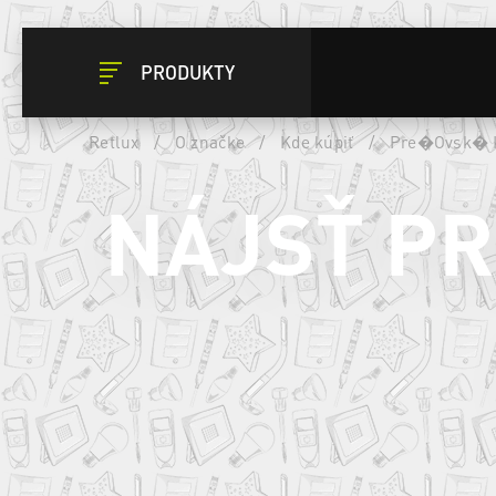
PRODUKTY
Retlux
/
O značke
/
Kde kúpiť
/
Pre�Ovsk� 
NÁJSŤ P