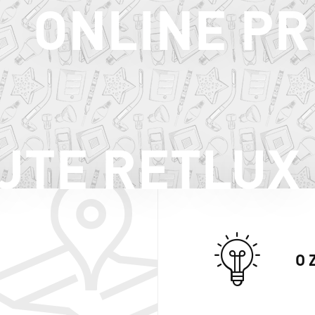
ONLINE PR
JTE RETLUX
O 