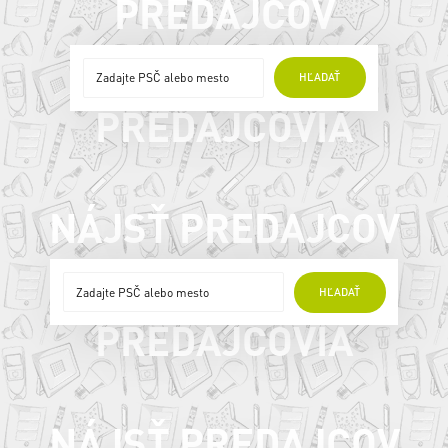
PREDAJCOV
ONLINE
HĽADAŤ
PREDAJCOVIA
NÁJSŤ PREDAJCOV
ONLINE
HĽADAŤ
PREDAJCOVIA
NÁJSŤ PREDAJCOV