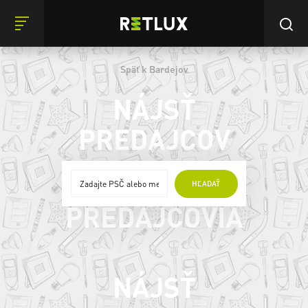
Späť k Bardejov
NÁJSŤ
PREDAJCOV
ONLINE
HĽADAŤ
PREDAJCOVIA
NÁJSŤ