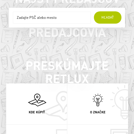
ONLINE
HĽADAŤ
PREDAJCOVIA
PRESKÚMAJTE
RETLUX
KDE KÚPIŤ
O ZNAČKE