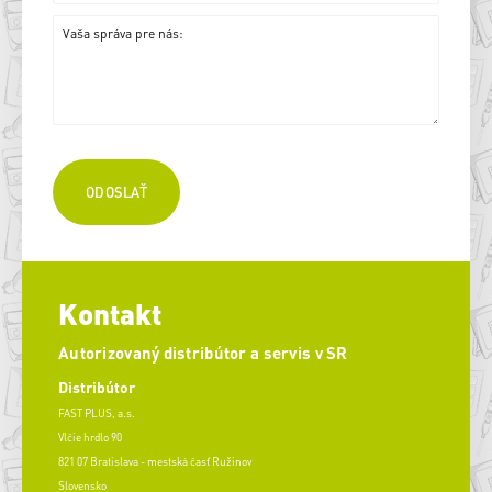
Kontakt
Autorizovaný distribútor a servis v SR
Distribútor
FAST PLUS, a.s.
Vlčie hrdlo 90
821 07 Bratislava - mestská časť Ružinov
Slovensko