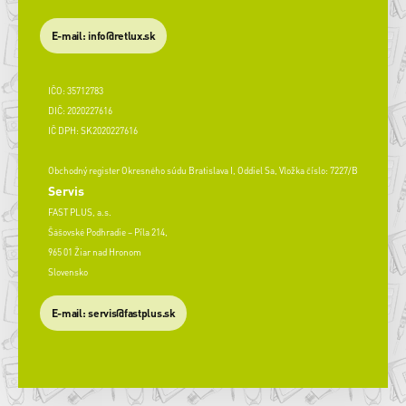
E-mail: info@retlux.sk
IČO: 35712783
DIČ: 2020227616
IČ DPH: SK2020227616
Obchodný register Okresného súdu Bratislava I, Oddiel Sa, Vložka číslo: 7227/B
Servis
FAST PLUS, a.s.
Šášovské Podhradie – Píla 214,
965 01 Žiar nad Hronom
Slovensko
​E-mail: servis@fastplus.sk