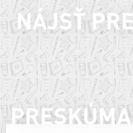
NÁJSŤ PR
PRESKÚMA