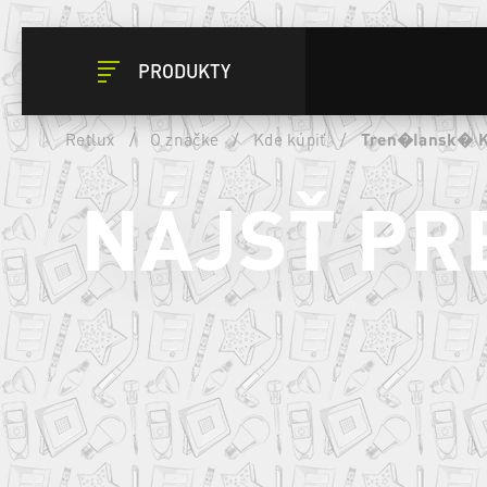
PRODUKTY
Retlux
/
O značke
/
Kde kúpiť
/
Tren�Iansk� K
NÁJSŤ PR