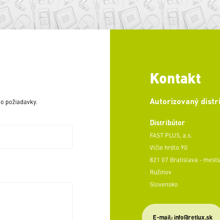
Kontakt
Autorizovaný distr
o požiadavky.
Distribútor
FAST PLUS, a.s.
Vlčie hrdlo 90
821 07 Bratislava - mests
Ružinov
Slovensko
E-mail: info@retlux.sk