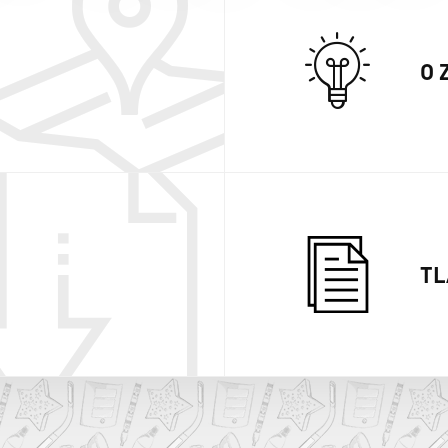
O 
TL