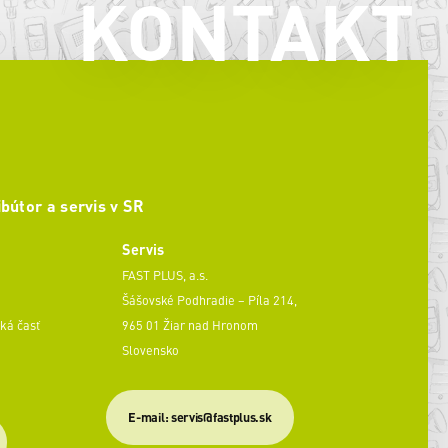
KONTAKT
ibútor a servis v SR
Servis
FAST PLUS, a.s.
Šášovské Podhradie – Píla 214,
ká časť
965 01 Žiar nad Hronom
Slovensko
​E-mail: servis@fastplus.sk