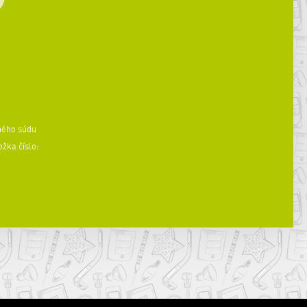
ného súdu
ožka číslo: