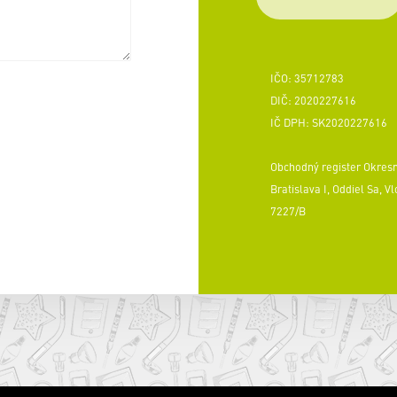
IČO: 35712783
DIČ: 2020227616
IČ DPH: SK2020227616
Obchodný register Okres
Bratislava I, Oddiel Sa, Vl
7227/B