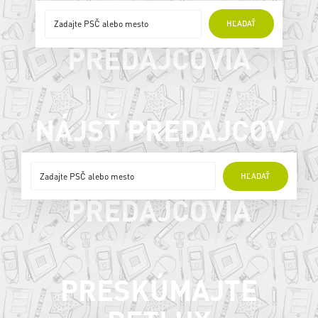
ONLINE
HĽADAŤ
PREDAJCOVIA
NÁJSŤ PREDAJCOV
ONLINE
HĽADAŤ
PREDAJCOVIA
PRESKÚMAJTE