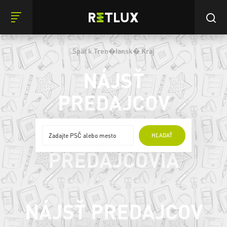
Späť k Tren�Iansk� Kraj
NÁJSŤ
PREDAJCOV
ONLINE
HĽADAŤ
PREDAJCOVIA
NÁJSŤ PREDAJCOV