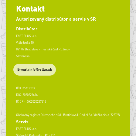
Kontakt
Autorizovaný distribútor a servis v SR
Distribútor
FAST PLUS, a.s.
Vlčie hrdlo 90
821 07 Bratislava - mestská časť Ružinov
Slovensko
E-mail: info@retlux.sk
IČO: 35712783
DIČ: 2020227616
IČ DPH: SK2020227616
Obchodný register Okresného súdu Bratislava I, Oddiel Sa, Vložka číslo: 7227/B
Servis
FAST PLUS, a.s.
Šášovské Podhradie – Píla 214,