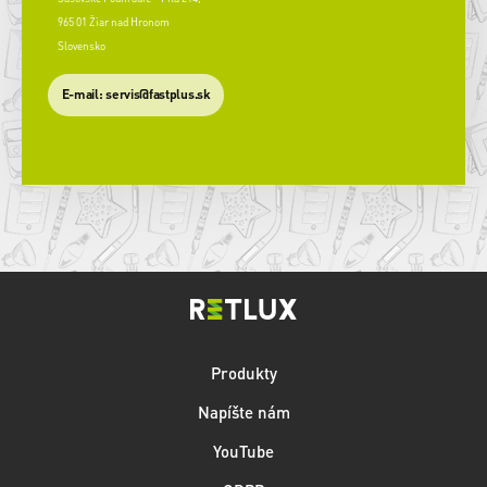
965 01 Žiar nad Hronom
Slovensko
​E-mail: servis@fastplus.sk
Produkty
Napíšte nám
YouTube