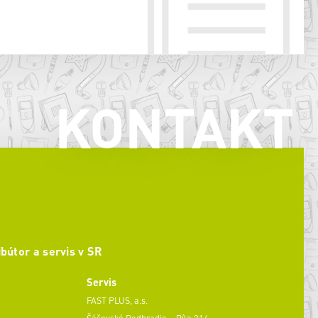
KONTAKT
ibútor a servis v SR
Servis
FAST PLUS, a.s.
Šášovské Podhradie – Píla 214,