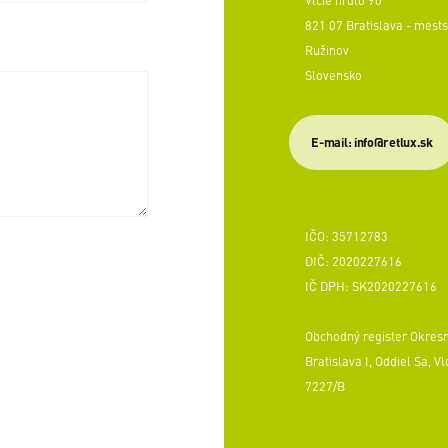
821 07 Bratislava - mests
Ružinov
Slovensko
E-mail: info@retlux.sk
IČO: 35712783
DIČ: 2020227616
IČ DPH: SK2020227616
Obchodný register Okres
Bratislava I, Oddiel Sa, Vl
7227/B