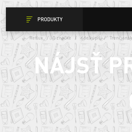
PRODUKTY
Retlux
/
O značke
/
Kde kúpiť
/
Trenčiansk
NÁJSŤ P