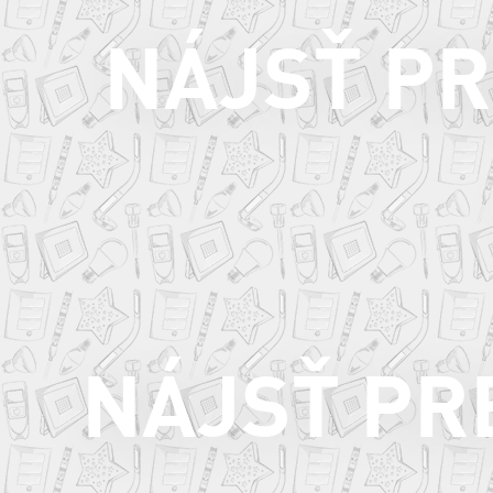
NÁJSŤ P
NÁJSŤ PR