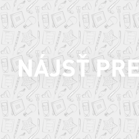
NÁJSŤ PR