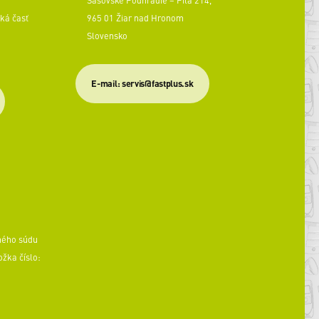
ká časť
965 01 Žiar nad Hronom
Slovensko
​E-mail: servis@fastplus.sk
ného súdu
ožka číslo: