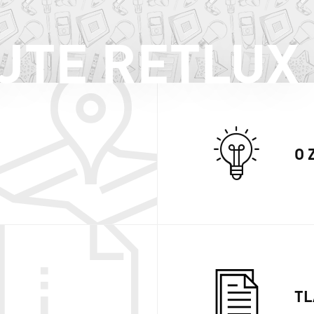
JTE RETLUX
O 
TL