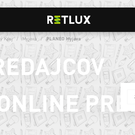
ý Kraj
/
Myjava
/
PLANEO Myjava
REDAJCOV
ONLINE PRE