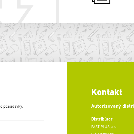
Kontakt
Autorizovaný distr
o požiadavky.
Distribútor
FAST PLUS, a.s.
Vlčie hrdlo 90