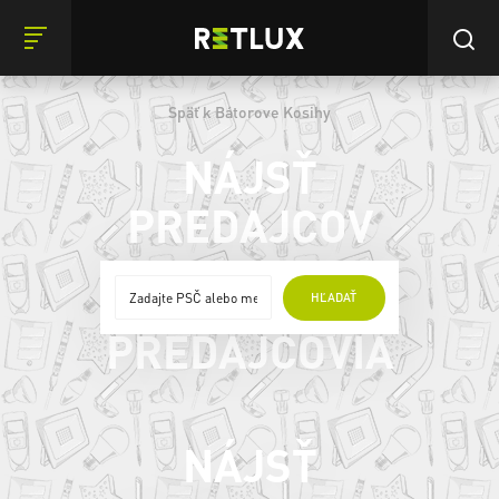
Späť k Bátorove Kosihy
NÁJSŤ
PREDAJCOV
ONLINE
HĽADAŤ
PREDAJCOVIA
NÁJSŤ