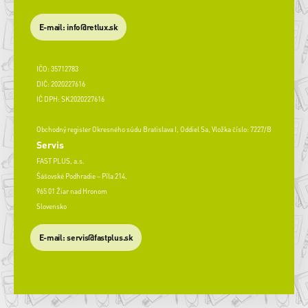
E-mail: info@retlux.sk
IČO: 35712783
DIČ: 2020227616
IČ DPH: SK2020227616
Obchodný register Okresného súdu Bratislava I, Oddiel Sa, Vložka číslo: 7227/B
Servis
FAST PLUS, a.s.
Šášovské Podhradie – Píla 214,
965 01 Žiar nad Hronom
Slovensko
​E-mail: servis@fastplus.sk