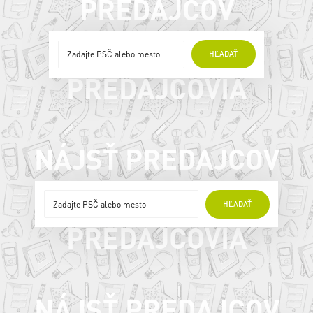
PREDAJCOV
ONLINE
HĽADAŤ
PREDAJCOVIA
NÁJSŤ PREDAJCOV
ONLINE
HĽADAŤ
PREDAJCOVIA
NÁJSŤ PREDAJCOV