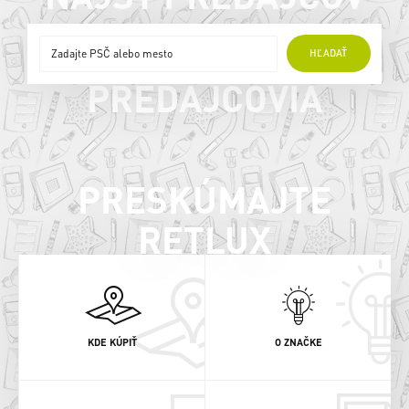
ONLINE
HĽADAŤ
PREDAJCOVIA
PRESKÚMAJTE
RETLUX
KDE KÚPIŤ
O ZNAČKE