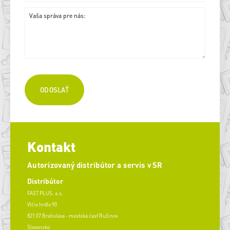
Kontakt
Autorizovaný distribútor a servis v SR
Distribútor
FAST PLUS, a.s.
Vlčie hrdlo 90
821 07 Bratislava - mestská časť Ružinov
Slovensko