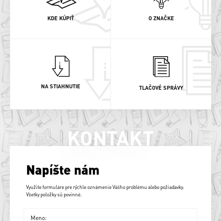
KDE KÚPIŤ
O ZNAČKE
NA STIAHNUTIE
TLAČOVÉ SPRÁVY
KONTAKT
Napíšte nám
Využite formuláre pre rýchle oznámenie Vášho problému alebo požiadavky.
Všetky položky sú povinné.