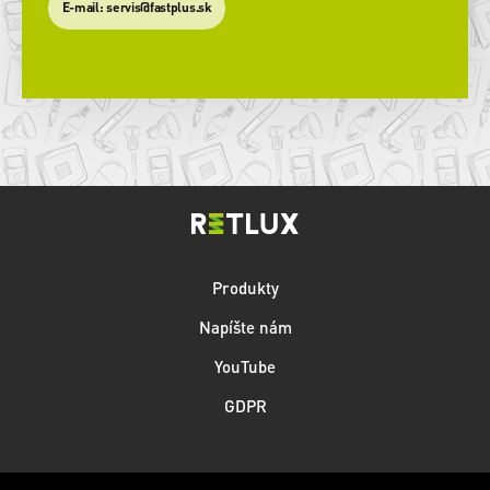
​E-mail: servis@fastplus.sk
Produkty
Napíšte nám
YouTube
GDPR