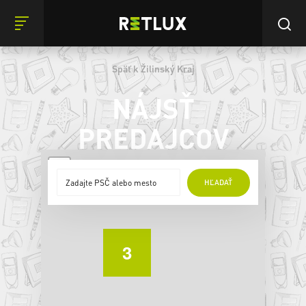
Späť k Žilinský Kraj
NÁJSŤ
PREDAJCOV
+
HĽADAŤ
−
3