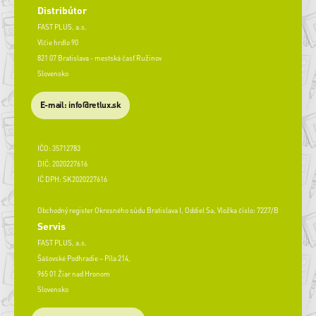
Distribútor
FAST PLUS, a.s.
Vlčie hrdlo 90
821 07 Bratislava - mestská časť Ružinov
Slovensko
E-mail: info@retlux.sk
IČO: 35712783
DIČ: 2020227616
IČ DPH: SK2020227616
Obchodný register Okresného súdu Bratislava I, Oddiel Sa, Vložka číslo: 7227/B
Servis
FAST PLUS, a.s.
Šášovské Podhradie – Píla 214,
965 01 Žiar nad Hronom
Slovensko