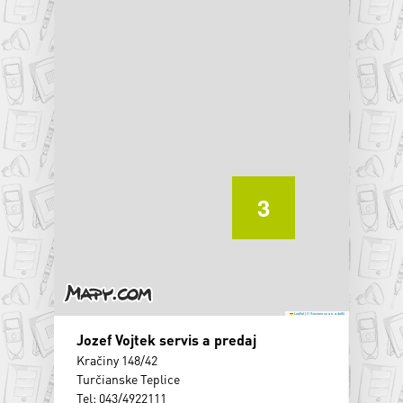
3
Leaflet
|
© Seznam.cz a.s. a další
Jozef Vojtek servis a predaj
Kračiny 148/42
Turčianske Teplice
Tel: 043/4922111