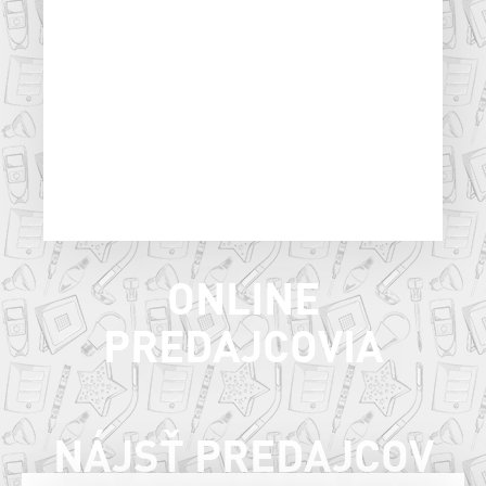
Kollárova 12/670
Turčianske Teplice
Tel: 043/4923021
ZOBRAZIŤ NA MAPE
ONLINE
PREDAJCOVIA
NÁJSŤ PREDAJCOV