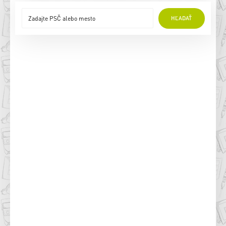
HĽADAŤ