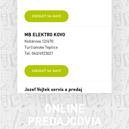
ZOBRAZIŤ NA MAPE
MB ELEKTRO KOVO
Kollárova 12/670
Turčianske Teplice
Tel: 043/4923021
ZOBRAZIŤ NA MAPE
Jozef Vojtek servis a predaj
Kračiny 148/42
Turčianske Teplice
ONLINE
Tel: 043/4922111
PREDAJCOVIA
ZOBRAZIŤ NA MAPE