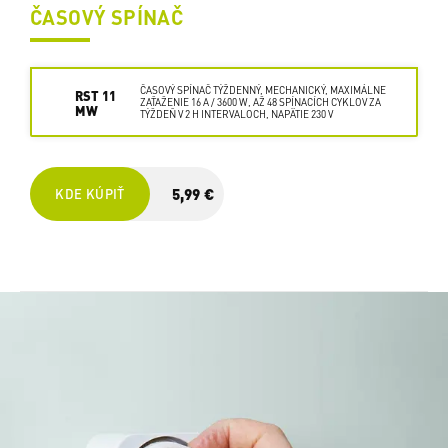
ČASOVÝ SPÍNAČ
ČASOVÝ SPÍNAČ TÝŽDENNÝ, MECHANICKÝ, MAXIMÁLNE
RST 11
ZAŤAŽENIE 16 A / 3600 W, AŽ 48 SPÍNACÍCH CYKLOV ZA
MW
TÝŽDEŇ V 2 H INTERVALOCH, NAPÄTIE 230 V
5,99 €
KDE KÚPIŤ