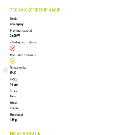
TECHNICKÉ ŠPECIFIKÁCIE
Druh
analógový
Maximálna záťaž
3 600 W
Záložný akumulátor
Manuálne ovládanie
Trieda krytia
IP 20
Výška
16 cm
Šírka
8 cm
Hĺbka
7.5 cm
Hmotnosť
139 g
NA STIAHNUTIE