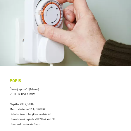
POPIS
Časový spínač týždenný
RETLUX RST 11MW
Napätie 230 V, 50 Hz
Max. zaťaženie 16 A, 3 600 W
Počet spínacích cyklov za deň: 48
Prevádzková teplota -10 °C až +40 °C
Presnosť hodín +/- 5 min