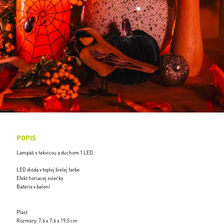
POPIS
Lampáš s tekvicou a duchom 1 LED
LED dióda v teplej bielej farbe
Efekt horiacej sviečky
Batérie v balení
Plast
Rozmery: 7,6 x 7,6 x 19,5 cm