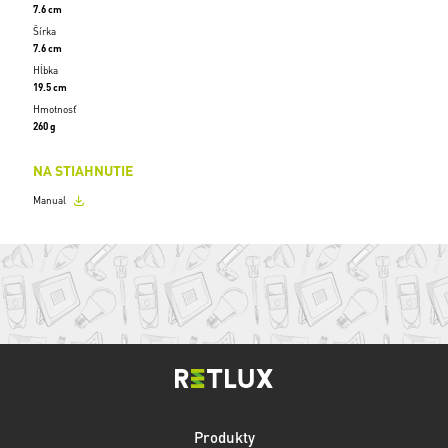
7.6 cm
Šírka
7.6 cm
Hĺbka
19.5 cm
Hmotnosť
260 g
NA STIAHNUTIE
Manual
Produkty