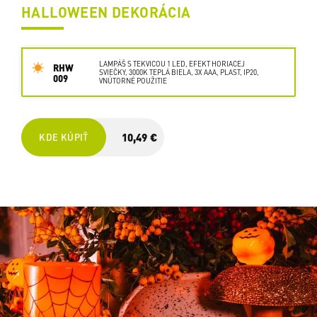
HALLOWEEN DEKORÁCIA
LAMPÁŠ S TEKVICOU 1 LED, EFEKT HORIACEJ
RHW
SVIEČKY, 3000K TEPLÁ BIELA, 3X AAA, PLAST, IP20,
009
VNÚTORNÉ POUŽITIE
10,49 €
KDE KÚPIŤ