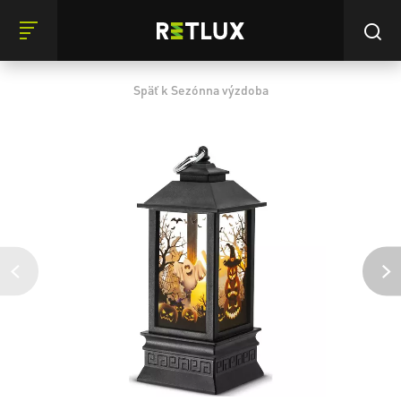
Späť k Sezónna výzdoba