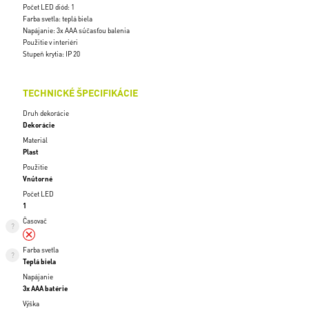
Počet LED diód: 1
Farba svetla: teplá biela
Napájanie: 3x AAA súčasťou balenia
Použitie v interiéri
Stupeň krytia: IP 20
TECHNICKÉ ŠPECIFIKÁCIE
Druh dekorácie
Dekorácie
Materiál
Plast
Použitie
Vnútorné
Počet LED
1
Časovač
Farba svetla
Teplá biela
Napájanie
3x AAA batérie
Výška