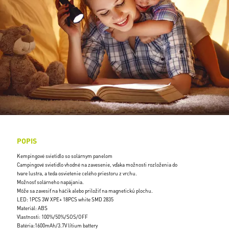
POPIS
Kempingové svietidlo so solárnym panelom
Campingové svietidlo vhodné na zavesenie, vďaka možnosti rozloženia do
tvare lustra, a teda osvietenie celého priestoru z vrchu.
Možnosť solárneho napájania.
Môže sa zavesiť na háčik alebo priložiť na magnetickú plochu.
LED: 1PCS 3W XPE+ 18PCS white SMD 2835
Materiál: ABS
Vlastnosti: 100%/50%/SOS/OFF
Batéria:1600mAh/3.7V lítium battery