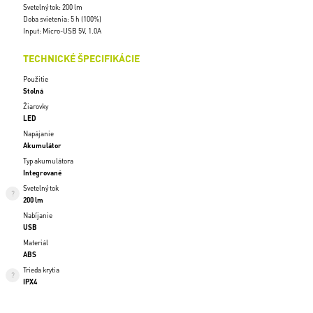
Svetelný tok: 200 lm
Doba svietenia: 5 h (100%)
Input: Micro-USB 5V, 1.0A
TECHNICKÉ ŠPECIFIKÁCIE
Použitie
Stolná
Žiarovky
LED
Napájanie
Akumulátor
Typ akumulátora
Integrované
Svetelný tok
200 lm
Nabíjanie
USB
Materiál
ABS
Trieda krytia
IPX4