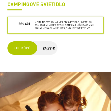
CAMPINGOVÉ SVIETIDLO
KEMPINGOVÉ SOLÁRNE LED SVIETIDLO, SVETELNÝ
RPL 601
TOK 200 LM, VÝDRŽ AŽ 5 H, BATÉRIA LI-ION 1600 MAH,
SOLÁRNE NABÍJANIE, IPX4, 3 VOLITEĽNÉ REŽIMY
24,79 €
KDE KÚPIŤ