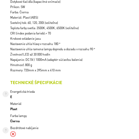
Dotykové tlačidlá (kapacitné snímače)
Príkon: 5W
Farba: Čierna
Materiál: Plast (ABS)
Svetelný tok: 60, 120, 200l (voliteľne)
Teplota farby svetla: 3500K, 4500K, 6500K (voliteľne)
CRI (index podania farieb):> 70
Krokové ovládanie jasu
Nastavenie uhla hlavy v rozsahu 180 °
Nastavenie uhla ramena lampy dopredu a dozadu v rozsahu 90 °
Životnosť LED až 30 000 hodín
Napájanie: DC 5V / 1000mA (adaptér súčasťou balenia)
Hmotnosť: 800 g
Rozmery: 720mm x 395mm x 410 mm
TECHNICKÉ ŠPECIFIKÁCIE
Energetická trieda
E
Materiál
Plast
Farba lampy
Čierna
Bezdrôtové nabíjanie