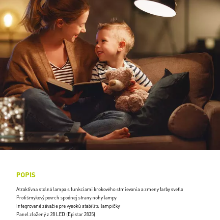
POPIS
Atraktívna stolná lampa s funkciami krokového stmievania a zmeny farby svetla
Protišmykový povrch spodnej strany nohy lampy
Integrované závažie pre vysokú stabilitu lampičky
Panel zložený z 28 LED (Epistar 2835)