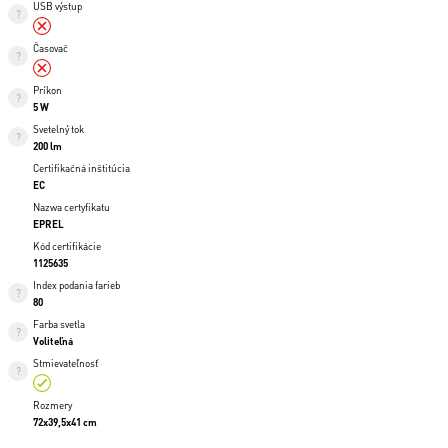
USB výstup
Časovač
Príkon
5 W
Svetelný tok
200 lm
Certifikačná inštitúcia
EC
Nazwa certyfikatu
EPREL
Kód certifikácie
1125635
Index podania farieb
80
Farba svetla
Voliteľná
Stmievateľnosť
Rozmery
72x39,5x41 cm