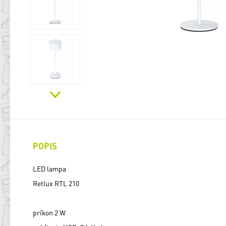
POPIS
LED lampa
Retlux RTL 210
príkon 2 W