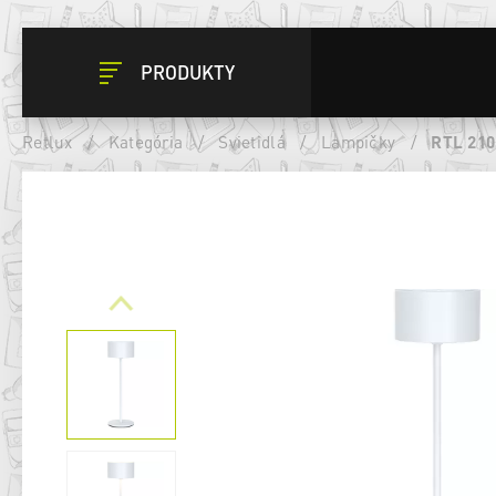
PRODUKTY
Retlux
/
Kategória
/
Svietidlá
/
Lampičky
/
RTL 210