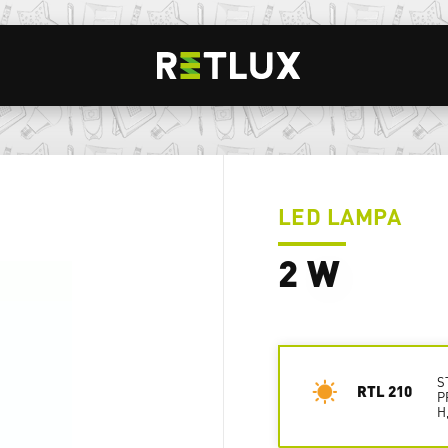
LED LAMPA
2 W
S
RTL 210
P
H