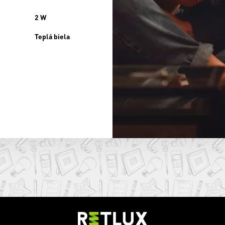
2 W
Teplá biela