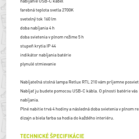
nabíjanie USB-C kábel
farebná teplota svetla 2700K
svetelný tok 160 lm
doba nabíjania 4 h
doba svietenia v plnom režime 5 h
stupeň krytia IP 44
indikátor nabíjania batérie
plynulé stmievanie
Nabíjateľná stolná lampa Retlux RTL 210 vám príjemne posvieti 
Nabíjať ju budete pomocou USB-C kábla. O plnosti batérie vás 
nabíjania.
Plné nabitie trvá 4 hodiny a následná doba svietenia v plnom re
dizajn a biela farba sa hodia do každého interiéru.
TECHNICKÉ ŠPECIFIKÁCIE