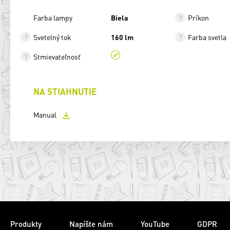
Farba lampy
Biela
Príkon
Svetelný tok
160 lm
Farba svetla
Stmievateľnosť
NA STIAHNUTIE
Manual
Produkty
Napíšte nám
YouTube
GDPR