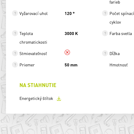
farieb
Vyžarovací uhol
120 °
Počet spínac
cyklov
Teplota
3000 K
Farba svetla
chromatickosti
Stmievateľnosť
Dĺžka
Priemer
50 mm
Hmotnosť
NA STIAHNUTIE
Energetický štítok