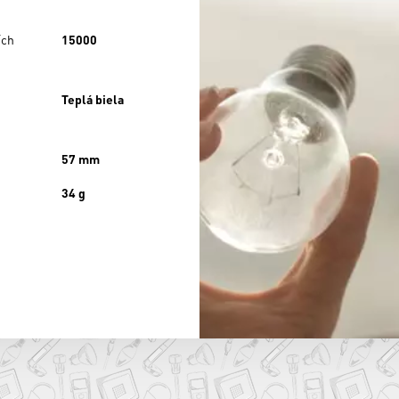
ích
15000
Teplá biela
57 mm
34 g