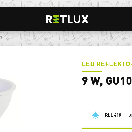
17
LED REFLEKTO
9 W, GU1
RLL 419
G