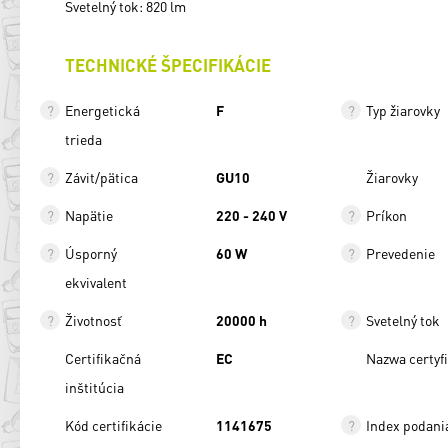
Svetelný tok: 820 lm
TECHNICKÉ ŠPECIFIKÁCIE
Energetická
F
Typ žiarovky
trieda
Závit/pätica
GU10
Žiarovky
Napätie
220 - 240 V
Príkon
Úsporný
60 W
Prevedenie
ekvivalent
Životnosť
20000 h
Svetelný tok
Certifikačná
EC
Nazwa certyf
inštitúcia
Kód certifikácie
1141675
Index podani