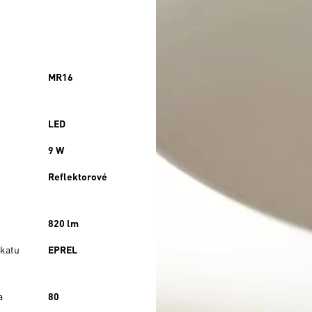
MR16
LED
9 W
Reflektorové
820 lm
ikatu
EPREL
a
80