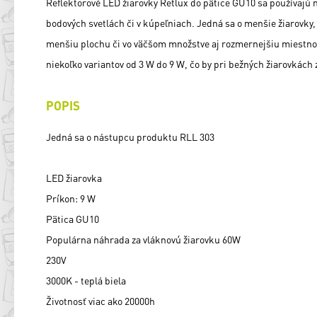
Reflektorové LED žiarovky Retlux do pätice GU10 sa používajú 
bodových svetlách či v kúpeľniach. Jedná sa o menšie žiarovky, 
menšiu plochu či vo väčšom množstve aj rozmernejšiu miestno
niekoľko variantov od 3 W do 9 W, čo by pri bežných žiarovkách
POPIS
Jedná sa o nástupcu produktu RLL 303
LED žiarovka
Príkon: 9 W
Pätica GU10
Populárna náhrada za vláknovú žiarovku 60W
230V
3000K - teplá biela
Životnosť viac ako 20000h