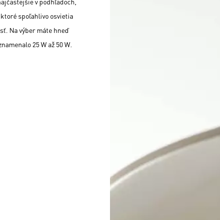
najčastejšie v podhľadoch,
ktoré spoľahlivo osvietia
sť. Na výber máte hneď
 znamenalo 25 W až 50 W.