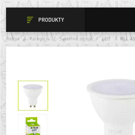
PRODUKTY
Retlux
/
Kategória
/
Svetelné zdroje
/
LED
/
RLL 4