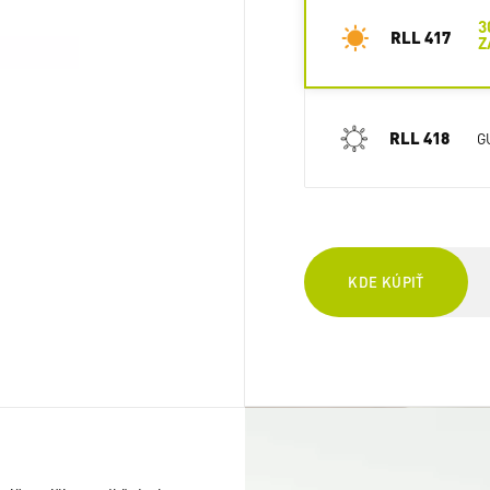
3
RLL 417
Z
RLL 418
G
KDE KÚPIŤ