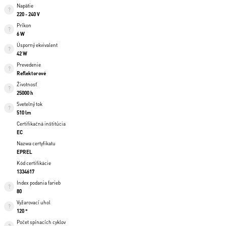
Napätie
220 - 240 V
Príkon
6 W
Úsporný ekvivalent
42 W
Prevedenie
Reflektorové
Životnosť
25000 h
Svetelný tok
510 lm
Certifikačná inštitúcia
EC
Nazwa certyfikatu
EPREL
Kód certifikácie
1334617
Index podania farieb
80
Vyžarovací uhol
120 °
Počet spínacích cyklov