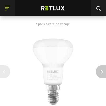
Späť k Svetelné zdroje