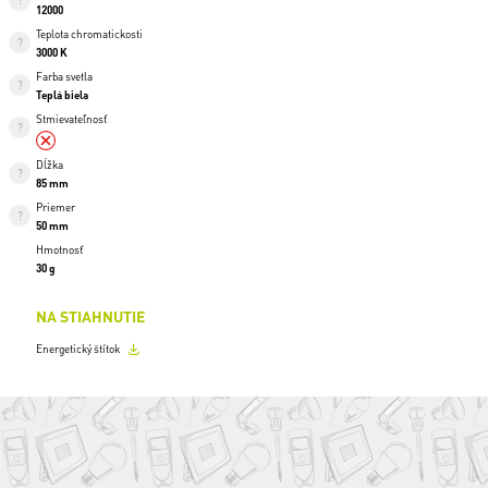
12000
Teplota chromatickosti
3000 K
Farba svetla
Teplá biela
Stmievateľnosť
Dĺžka
85 mm
Priemer
50 mm
Hmotnosť
30 g
NA STIAHNUTIE
Energetický štítok