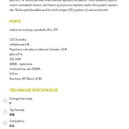
päticou E14. Retlux ponúka hneď niekoľko typov pre túto päticu. Tieto reflektory zaujmú
svojim nevšedným tvarom, ale hlavne aj príjemnou teplotou svetla, ktorá poteší nejedno
oko. Nízka spotreba vďaka využitiu technológie LED je potom už samozrejmosťo
POPIS
Jedná sa o nástupcu produktu RLL 279
LED žiarovka
reflektorová 6 W,
Populárna náhrada za vláknovú žiarovku: 42 W
pätica E14,
220-240V
3000K - teplá biela
životnosť viac ako 25000h
510 lm
Rozmery: 85*50mm (d*Ø)
TECHNICKÉ ŠPECIFIKÁCIE
Energetická trieda
F
Typ žiarovky
R50
Závit/pätica
E14