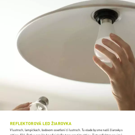
REFLEKTOROVÁ LED ŽIAROVKA
V lustroch, lampičkách, bodovom osvetlení či lustroch. Tu všade by sme našli žiarovky s