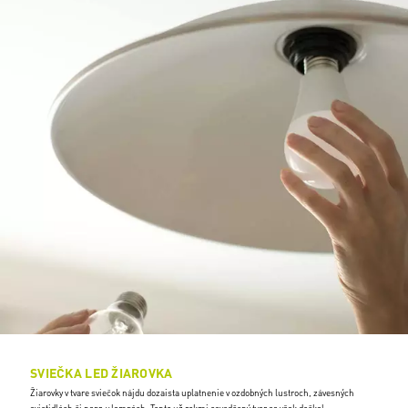
SVIEČKA LED ŽIAROVKA
Žiarovky v tvare sviečok nájdu dozaista uplatnenie v ozdobných lustroch, závesných