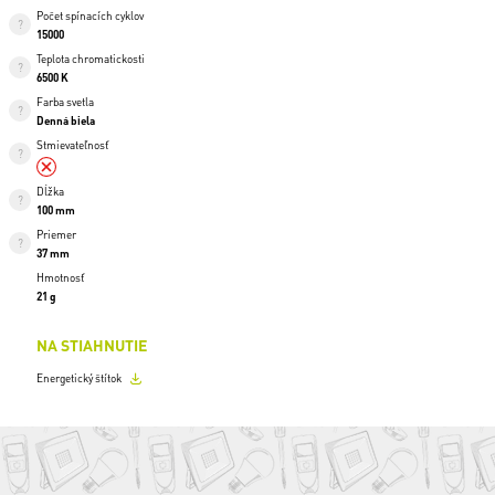
Počet spínacích cyklov
15000
Teplota chromatickosti
6500 K
Farba svetla
Denná biela
Stmievateľnosť
Dĺžka
100 mm
Priemer
37 mm
Hmotnosť
21 g
NA STIAHNUTIE
Energetický štítok