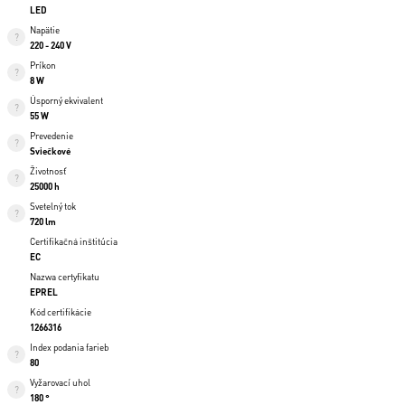
LED
Napätie
220 - 240 V
Príkon
8 W
Úsporný ekvivalent
55 W
Prevedenie
Sviečkové
Životnosť
25000 h
Svetelný tok
720 lm
Certifikačná inštitúcia
EC
Nazwa certyfikatu
EPREL
Kód certifikácie
1266316
Index podania farieb
80
Vyžarovací uhol
180 °