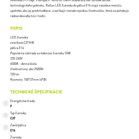
svietidlách či napr. v lampách. Tento už rokmi osvedčený tvar sa však dočkal
technologického pokroku. Retlux LED žiarovky do pätice E14 majú násobne menšiu
spotrebu ako jej predchodkyne, a vynikajú rovnako vysokou životnosťou, ktorá sa pohybuje
rádovo desiatky tisíc hodín.
POPIS
LED žiarovka
sviečková C37 8 W
pätica E14
Populárna náhrada za vláknovú žiarovku 55W
220-240V
6500K - denná biela
životnosť viac ako 25000h
720 lm
Rozmery: 100*37mm (d*Ø)
TECHNICKÉ ŠPECIFIKÁCIE
Energetická trieda
F
Typ žiarovky
C37
Závit/pätica
E14
Žiarovky