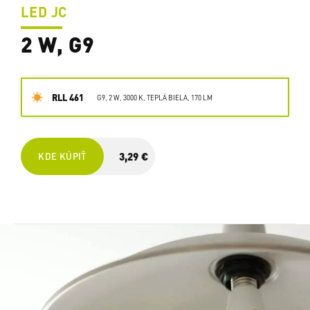
LED JC
2 W, G9
RLL 461
G9, 2 W, 3000 K, TEPLÁ BIELA, 170 LM
3,29 €
KDE KÚPIŤ