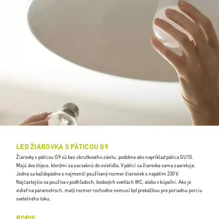
LED ŽIAROVKA S PÄTICOU G9
Žiarovky s päticou G9 sú bez skrutkového závitu, podobne ako napríklad pätica GU10.
Majú dva štipce, ktorými sa zacvaknú do svietidla. V pätici sa žiarovka sama zaaretuje.
Jedná sa každopádne o najmenší používaný rozmer žiaroviek s napätím 230 V.
Najčastejšie sa používa v podhľadoch, bodových svetlách WC, alebo v kúpeľni. Ako je
vidieť na parametroch, malý rozmer rozhodne nemusí byť prekážkou pre poriadnu porciu
svetelného toku.
POPIS