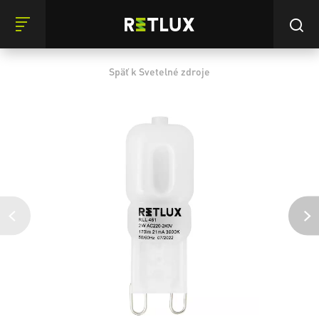
Späť k Svetelné zdroje