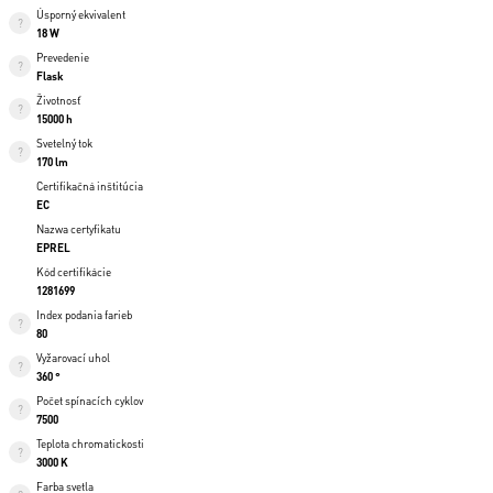
Úsporný ekvivalent
18 W
Prevedenie
Flask
Životnosť
15000 h
Svetelný tok
170 lm
Certifikačná inštitúcia
EC
Nazwa certyfikatu
EPREL
Kód certifikácie
1281699
Index podania farieb
80
Vyžarovací uhol
360 °
Počet spínacích cyklov
7500
Teplota chromatickosti
3000 K
Farba svetla