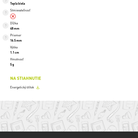
Teplá biela
Stmievateľnosť
Dĺžka
48 mm
Priemer
16.5 mm
Výška
1.1 cm
Hmotnosť
5 g
NA STIAHNUTIE
Energetický štítok