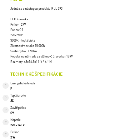
Jedná sa o nástupcu produktu RLL 293
LED žiarovka
Príkon: 2 W
Pätica G9
220-240V
3000K - teplá biela
Životnosť viac ako 15 000h
Svetelný tok: 170 lm
Populárna náhrada za vláknovú žiarovku: 18 W
Rozmery: 48x16,5x11 (d * š * h)
TECHNICKÉ ŠPECIFIKÁCIE
Energetická trieda
F
Typ žiarovky
JC
Závit/pätica
G9
Napätie
220 - 240 V
Príkon
2 W