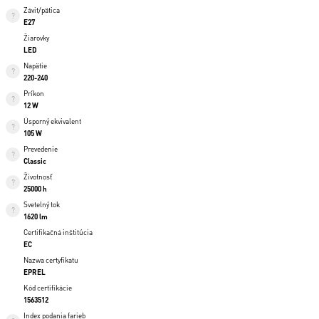
Závit/pätica
E27
Žiarovky
LED
Napätie
220-240
Príkon
12 W
Úsporný ekvivalent
105 W
Prevedenie
Classic
Životnosť
25000 h
Svetelný tok
1620 lm
Certifikačná inštitúcia
EC
Nazwa certyfikatu
EPREL
Kód certifikácie
1563512
Index podania farieb