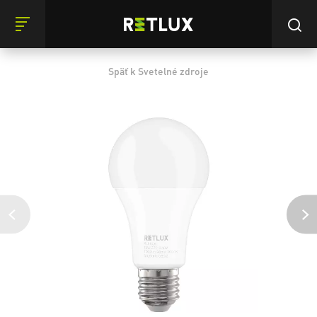
Späť k Svetelné zdroje