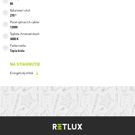
80
Vyžarovací uhol
270 °
Počet spínacích cyklov
12000
Teplota chromatickosti
3000 K
Farba svetla
Teplá biela
NA STIAHNUTIE
Energetický štítok