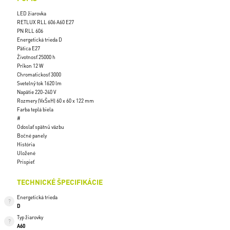
LED žiarovka
RETLUX RLL 606 A60 E27
PN RLL 606
Energetická trieda D
Pätica E27
Životnosť 25000 h
Príkon 12 W
Chromatickosť 3000
Svetelný tok 1620 lm
Napätie 220-240 V
Rozmery (VxŠxH) 60 x 60 x 122 mm
Farba teplá biela
#
Odoslať spätnú väzbu
Bočné panely
História
Uložené
Prispieť
TECHNICKÉ ŠPECIFIKÁCIE
Energetická trieda
D
Typ žiarovky
A60