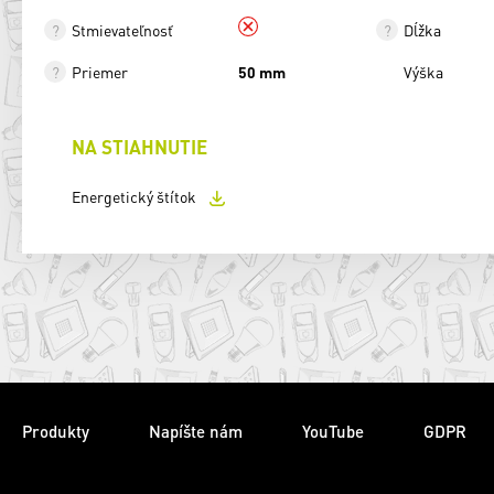
Stmievateľnosť
Dĺžka
Priemer
50 mm
Výška
NA STIAHNUTIE
Energetický štítok
Produkty
Napíšte nám
YouTube
GDPR