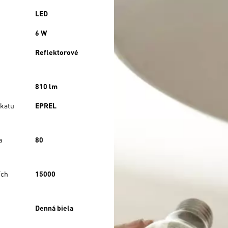
LED
6 W
Reflektorové
810 lm
ikatu
EPREL
a
80
ích
15000
Denná biela