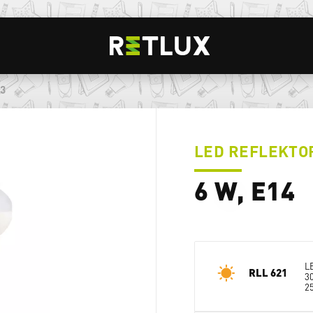
23
LED REFLEKTO
6 W, E14
L
RLL 621
3
2