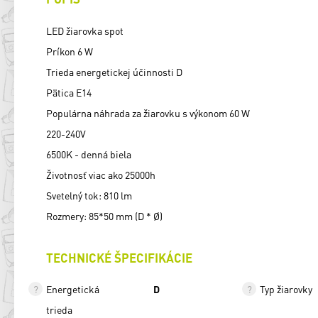
LED žiarovka spot
Príkon 6 W
Trieda energetickej účinnosti D
Pätica E14
Populárna náhrada za žiarovku s výkonom 60 W
220-240V
6500K - denná biela
Životnosť viac ako 25000h
Svetelný tok: 810 lm
Rozmery: 85*50 mm (D * Ø)
TECHNICKÉ ŠPECIFIKÁCIE
Energetická
D
Typ žiarovky
trieda