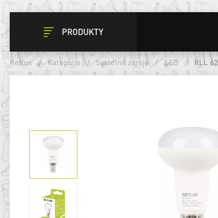
PRODUKTY
Retlux
/
Kategória
/
Svetelné zdroje
/
LED
/
RLL 6