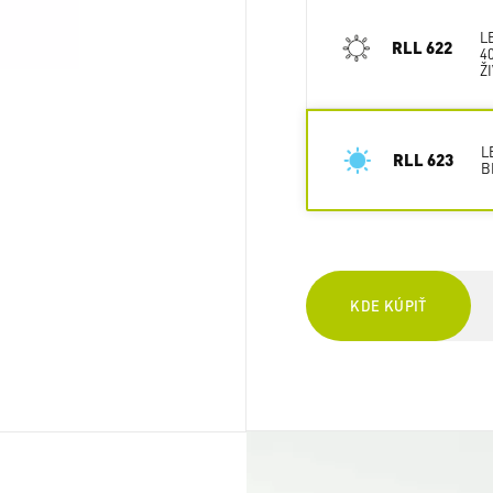
L
RLL 622
4
Ž
L
RLL 623
B
KDE KÚPIŤ