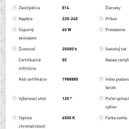
Závit/pätica
E14
Žiarovky
Napätie
220-240
Príkon
Úsporný
60 W
Prevedenie
ekvivalent
Životnosť
25000 h
Svetelný tok
Certifikačná
EC
Nazwa certyf
inštitúcia
Kód certifikácie
1988885
Index podani
farieb
Vyžarovací uhol
120 °
Počet spínac
cyklov
Teplota
6500 K
Farba svetla
chromatickosti