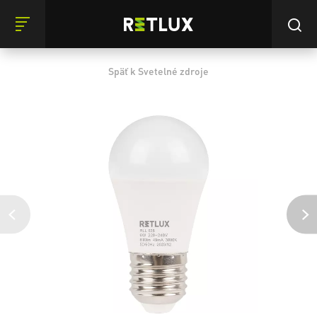
Späť k Svetelné zdroje