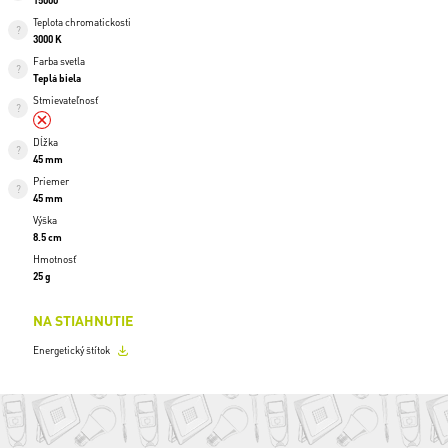
15000
Teplota chromatickosti
3000 K
Farba svetla
Teplá biela
Stmievateľnosť
Dĺžka
45 mm
Priemer
45 mm
Výška
8.5 cm
Hmotnosť
25 g
NA STIAHNUTIE
Energetický štítok