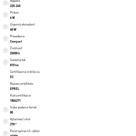
Napätie
220-240
Príkon
6 W
Úsporný ekvivalent
60 W
Prevedenie
Compact
Životnosť
25000 h
Svetelný tok
810 lm
Certifikačná inštitúcia
EC
Nazwa certyfikatu
EPREL
Kód certifikácie
1804271
Index podania farieb
80
Vyžarovací uhol
270 °
Počet spínacích cyklov