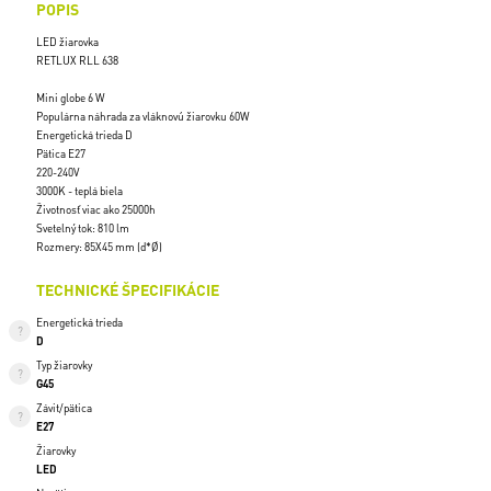
POPIS
LED žiarovka
RETLUX RLL 638
Mini globe 6 W
Populárna náhrada za vláknovú žiarovku 60W
Energetická trieda D
Pätica E27
220-240V
3000K - teplá biela
Životnosť viac ako 25000h
Svetelný tok: 810 lm
Rozmery: 85X45 mm (d*Ø)
TECHNICKÉ ŠPECIFIKÁCIE
Energetická trieda
D
Typ žiarovky
G45
Závit/pätica
E27
Žiarovky
LED