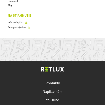
Hmotnosť
21 g
NA STIAHNUTIE
Informačný list
Energetický štítok
Produkty
Napíšte nám
YouTube