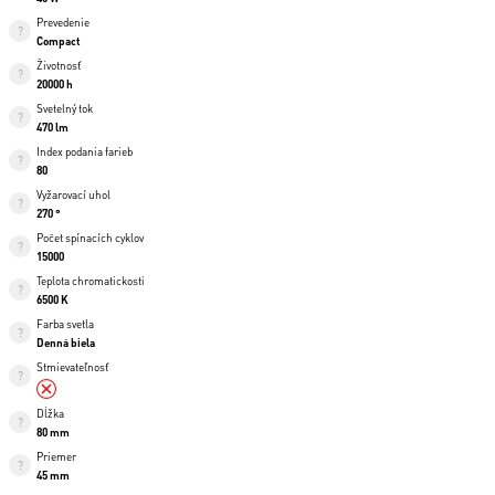
Prevedenie
Compact
Životnosť
20000 h
Svetelný tok
470 lm
Index podania farieb
80
Vyžarovací uhol
270 °
Počet spínacích cyklov
15000
Teplota chromatickosti
6500 K
Farba svetla
Denná biela
Stmievateľnosť
Dĺžka
80 mm
Priemer
45 mm