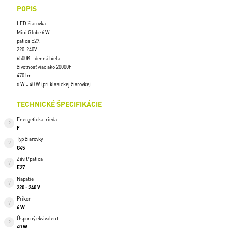
POPIS
LED žiarovka
Mini Globe 6 W
pätica E27,
220-240V
6500K - denná biela
životnosť viac ako 20000h
470 lm
6 W = 40 W (pri klasickej žiarovke)
TECHNICKÉ ŠPECIFIKÁCIE
Energetická trieda
F
Typ žiarovky
G45
Závit/pätica
E27
Napätie
220 - 240 V
Príkon
6 W
Úsporný ekvivalent
40 W