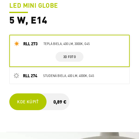
LED MINI GLOBE
5 W, E14
RLL 273
TEPLÁ BIELA, 400 LM, 3000K, G45
3D FOTO
RLL 274
STUDENÁ BIELA, 400 LM, 4000K, G45
0,89 €
KDE KÚPIŤ