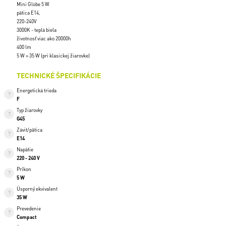
Mini Globe 5 W
pätica E14,
220-240V
3000K - teplá biela
životnosť viac ako 20000h
400 lm
5 W = 35 W (pri klasickej žiarovke)
TECHNICKÉ ŠPECIFIKÁCIE
Energetická trieda
F
Typ žiarovky
G45
Závit/pätica
E14
Napätie
220 - 240 V
Príkon
5 W
Úsporný ekvivalent
35 W
Prevedenie
Compact