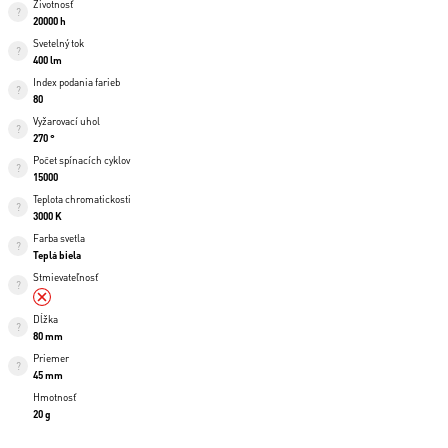
Životnosť
20000 h
Svetelný tok
400 lm
Index podania farieb
80
Vyžarovací uhol
270 °
Počet spínacích cyklov
15000
Teplota chromatickosti
3000 K
Farba svetla
Teplá biela
Stmievateľnosť
Dĺžka
80 mm
Priemer
45 mm
Hmotnosť
20 g