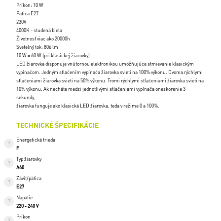
Príkon: 10 W
Pätica E27
230V
4000K - studená biela
Životnosť viac ako 20000h
Svetelný tok: 806 lm
10 W = 60 W (pri klasickej žiarovky)
LED žiarovka disponuje vnútornou elektronikou umožňujúce stmievanie klasickým
vypínačom. Jedným stlačením vypínača žiarovka svieti na 100% výkonu. Dvoma rýchlymi
stlačeniami žiarovka svieti na 50% výkonu. Tromi rýchlymi stlačeniami žiarovka svieti na
10% výkonu. Ak necháte medzi jednotlivými stlačeniami vypínača oneskorenie 3
sekundy,
žiarovka funguje ako klasická LED žiarovka, teda v režime 0 a 100%.
TECHNICKÉ ŠPECIFIKÁCIE
Energetická trieda
F
Typ žiarovky
A60
Závit/pätica
E27
Napätie
220 - 240 V
Príkon