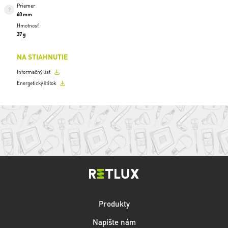
Priemer
60 mm
Hmotnosť
37 g
NA STIAHNUTIE
Informačný list
Energetický štítok
Produkty
Napíšte nám