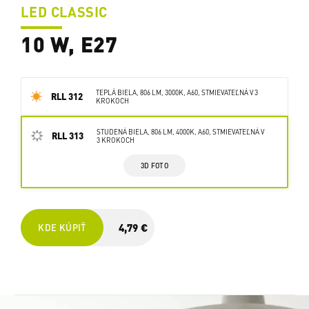
LED CLASSIC
10 W, E27
TEPLÁ BIELA, 806 LM, 3000K, A60, STMIEVATEĽNÁ V 3
RLL 312
KROKOCH
STUDENÁ BIELA, 806 LM, 4000K, A60, STMIEVATEĽNÁ V
RLL 313
3 KROKOCH
3D FOTO
4,79 €
KDE KÚPIŤ