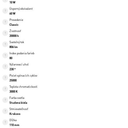
10 W
Úsporný ekvivalent
60 W
Prevedenie
Classic
Životnosť
20000 h
Svetelný tok
806 lm
Index podania farieb
80
Vyžarovací uhol
230 °
Počet spínacích cyklov
25000
Teplota chromatickosti
3000 K
Farba svetla
Studená biela
Stmievateľnosť
Krokovo
Dĺžka
110 mm