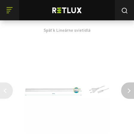
Späť k Lineárne svietidlá