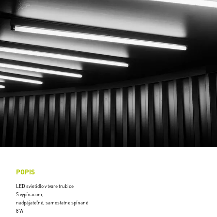
POPIS
LED svietidlo v tvare trubice
S vypínačom,
nadpájateľné, samostatne spínané
8 W