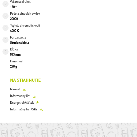
Vyžarovací uhol
130 °
Počet spínacích cyklov
20000
Teplota chromatickosti
4000 K
Farba svetla
Studená biela
Dĺžka
573 mm
Hmotnosť
278 g
NA STIAHNUTIE
Manual
Informačný list
Energetický štítok
Informačný list /SK/