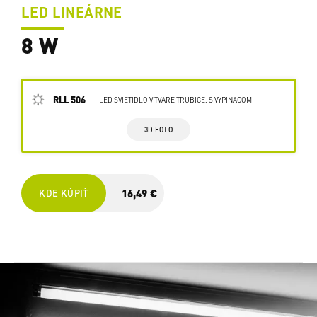
LED LINEÁRNE
8 W
RLL 506
LED SVIETIDLO V TVARE TRUBICE, S VYPÍNAČOM
3D FOTO
16,49 €
KDE KÚPIŤ