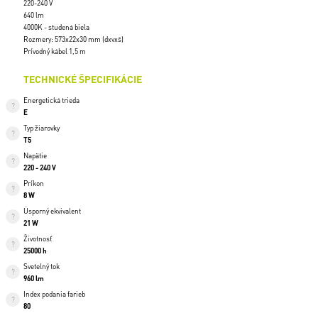
220-240 V
640 lm
4000K - studená biela
Rozmery: 573x22x30 mm (dxvxš)
Prívodný kábel 1,5 m
TECHNICKÉ ŠPECIFIKÁCIE
Energetická trieda
E
Typ žiarovky
T5
Napätie
220 - 240 V
Príkon
8 W
Úsporný ekvivalent
21 W
Životnosť
25000 h
Svetelný tok
960 lm
Index podania farieb
80