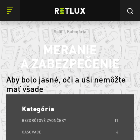
Späť k Kategória
MERANIE
A ZABEZPEČENIE
Aby bolo jasné, oči a uši nemôžte
mať všade
Kategória
BEZDRÔTOVÉ ZVONČEKY
11
ČASOVAČE
6