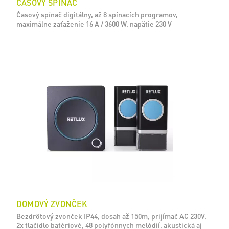
ČASOVÝ SPÍNAČ
Časový spínač digitálny, až 8 spínacích programov,
maximálne zaťaženie 16 A / 3600 W, napätie 230 V
DOMOVÝ ZVONČEK
Bezdrôtový zvonček IP44, dosah až 150m, prijímač AC 230V,
2x tlačidlo batériové, 48 polyfónnych melódií, akustická aj