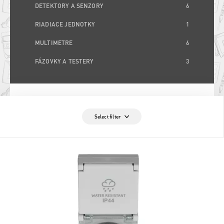
DETEKTORY A SENZORY
6
RIADIACE JEDNOTKY
1
MULTIMETRE
6
FÁZOVKY A TESTERY
3
Select filter