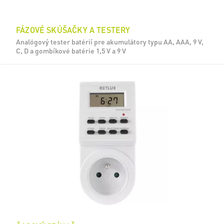
FÁZOVÉ SKÚŠAČKY A TESTERY
Analógový tester batérií pre akumulátory typu AA, AAA, 9 V,
C, D a gombíkové batérie 1,5 V a 9 V