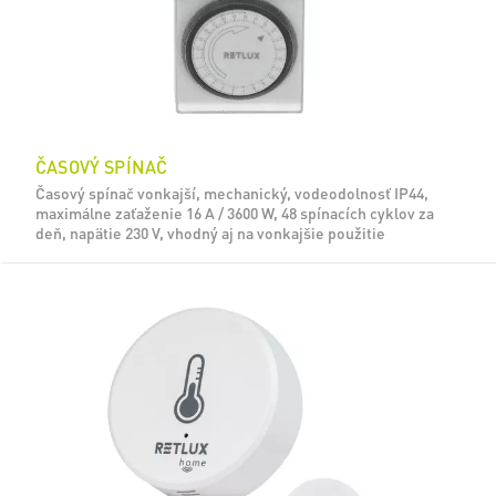
ČASOVÝ SPÍNAČ
Časový spínač vonkajší, mechanický, vodeodolnosť IP44,
maximálne zaťaženie 16 A / 3600 W, 48 spínacích cyklov za
deň, napätie 230 V, vhodný aj na vonkajšie použitie