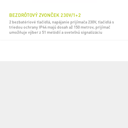
BEZDRÔTOVÝ ZVONČEK 230V/1+2
2 bezbatériové tlačidlá, napájanie prijímača 230V, tlačidlá s
triedou ochrany IP44 majú dosah až 150 metrov, prijímač
umožňuje výber z 51 melódií a sveteľnú signalizáciu