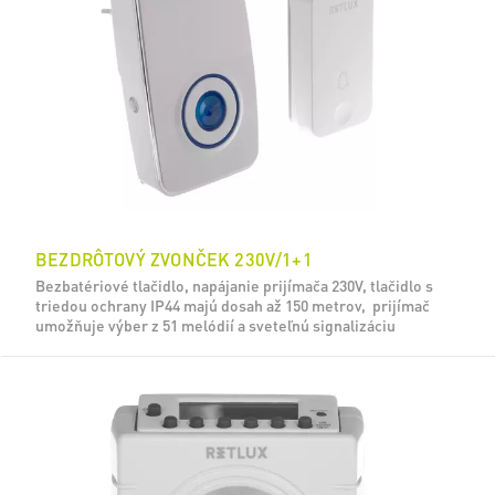
BEZDRÔTOVÝ ZVONČEK 230V/1+1
Bezbatériové tlačidlo, napájanie prijímača 230V, tlačidlo s
triedou ochrany IP44 majú dosah až 150 metrov, prijímač
umožňuje výber z 51 melódií a sveteľnú signalizáciu