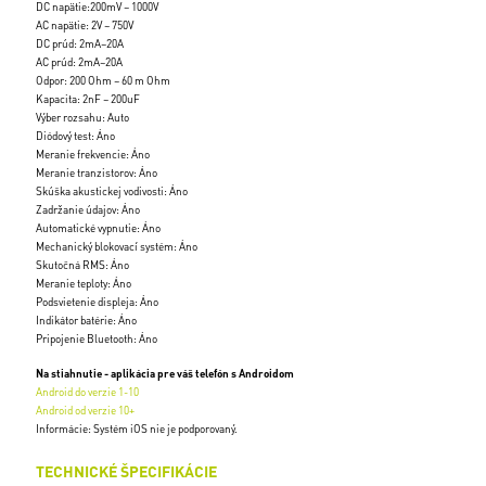
DC napätie:200mV ~ 1000V
AC napätie: 2V ~ 750V
DC prúd: 2mA~20A
AC prúd: 2mA~20A
Odpor: 200 Ohm ~ 60 m Ohm
Kapacita: 2nF ~ 200uF
Výber rozsahu: Auto
Diódový test: Áno
Meranie frekvencie: Áno
Meranie tranzistorov: Áno
Skúška akustickej vodivosti: Áno
Zadržanie údajov: Áno
Automatické vypnutie: Áno
Mechanický blokovací systém: Áno
Skutočná RMS: Áno
Meranie teploty: Áno
Podsvietenie displeja: Áno
Indikátor batérie: Áno
Pripojenie Bluetooth: Áno
Na stiahnutie - aplikácia pre váš telefón s Androidom
Android do verzie 1-10
Android od verzie 10+
Informácie: Systém iOS nie je podporovaný.
TECHNICKÉ ŠPECIFIKÁCIE