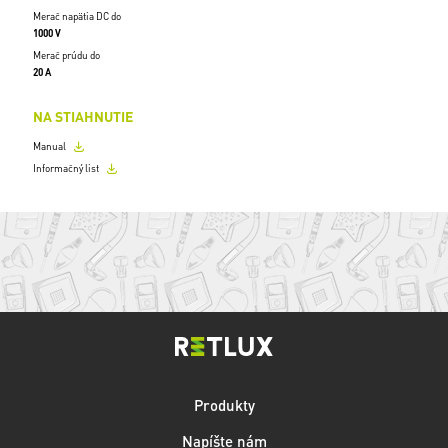
Merač napätia DC do
1000 V
Merač prúdu do
20 A
NA STIAHNUTIE
Manual
Informačný list
Produkty
Napíšte nám