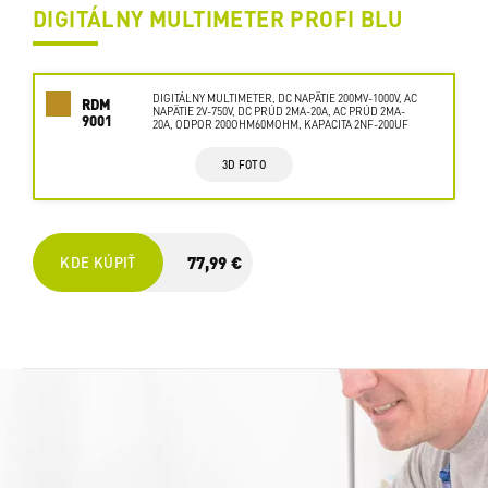
DIGITÁLNY MULTIMETER PROFI BLU
DIGITÁLNY MULTIMETER, DC NAPÄTIE 200MV-1000V, AC
RDM
NAPÄTIE 2V-750V, DC PRÚD 2MA-20A, AC PRÚD 2MA-
9001
20A, ODPOR 200OHM60MOHM, KAPACITA 2NF-200UF
3D FOTO
77,99 €
KDE KÚPIŤ