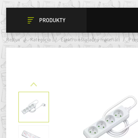
PRODUKTY
Retlux
/
Kategória
/
Elektroinštalačný materiál
/
Pred