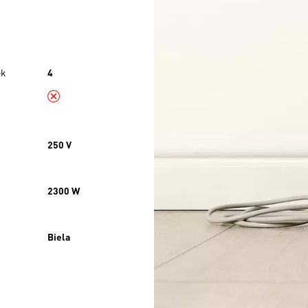
ek
4
250 V
2300 W
Biela