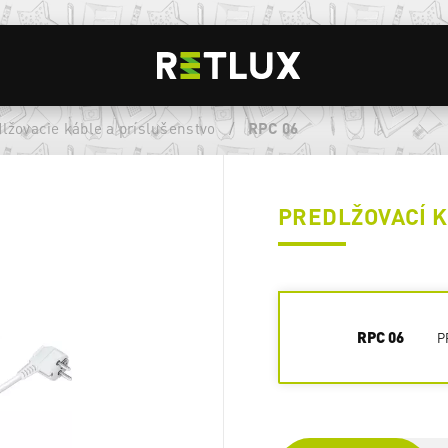
lžovacie káble a príslušenstvo
/
RPC 06
PREDLŽOVACÍ 
RPC 06
P