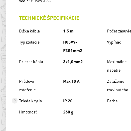
Vodič: H05VV-F3G
TECHNICKÉ ŠPECIFIKÁCIE
Dĺžka kábla
1.5 m
Počet zásuvi
Typ izolácie
H05VV-
Vypínač
F3G1mm2
Prierez kábla
3x1,0mm2
Maximálne
napätie
Prúdové
Max 10 A
Zaťaženie
zaťaženie
rozvinutého
Trieda krytia
IP 20
Farba
Hmotnosť
260 g