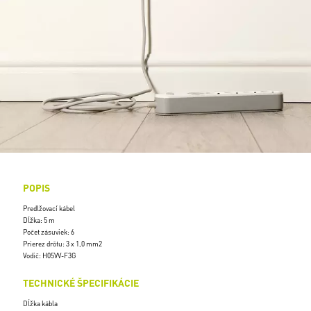
POPIS
Predlžovací kábel
Dĺžka: 5 m
Počet zásuviek: 6
Prierez drôtu: 3 x 1,0 mm2
Vodič: H05VV-F3G
TECHNICKÉ ŠPECIFIKÁCIE
Dĺžka kábla