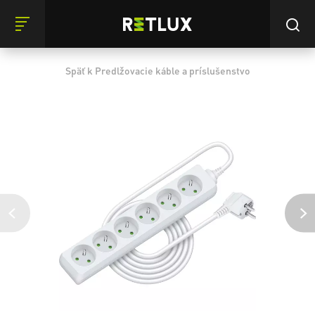
Späť k Predlžovacie káble a príslušenstvo