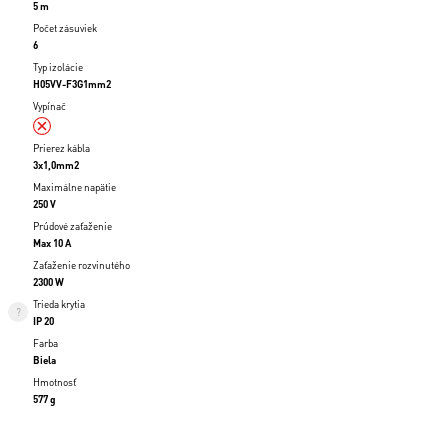
5 m
Počet zásuviek
6
Typ izolácie
H05VV-F3G1mm2
Vypínač
Prierez kábla
3x1,0mm2
Maximálne napätie
250 V
Prúdové zaťaženie
Max 10 A
Zaťaženie rozvinutého
2300 W
Trieda krytia
IP 20
Farba
Biela
Hmotnosť
577 g